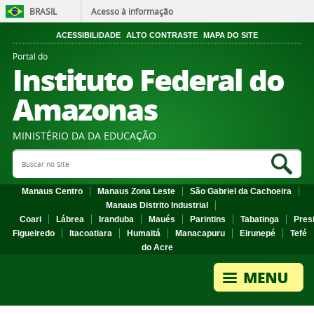
BRASIL
Acesso à informação
ACESSIBILIDADE
ALTO CONTRASTE
MAPA DO SITE
Portal do
Instituto Federal do
Amazonas
MINISTÉRIO DA DA EDUCAÇÃO
Search Site
Sea
Manaus Centro
Manaus Zona Leste
São Gabriel da Cachoeira
Manaus Distrito Industrial
Coari
Lábrea
Iranduba
Maués
Parintins
Tabatinga
Pres
Figueiredo
Itacoatiara
Humaitá
Manacapuru
Eirunepé
Tefé
do Acre