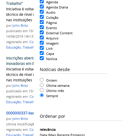
Agenda
Trabalho”
Agenda Diaria
Iniciativa é voltada a estudantes do ensino
Audio
técnico de nível médio e a professores atuantes
Coleção
nas instituições
Página
por
John Brito
Evento
publicado
em 15/03/2018
—
última modificação
em
External Content
14/06/2019 14h13
Arquivo
registrado em:
Concurso
,
Ideias Inovadoras
,
Imagem
Educação
,
Trabalho
,
CPLP
Link
Capa
Inscrições abertas para o concurso “Ideias
Notícia
Inovadoras em Educação e Trabalho”
Notícias desde
Iniciativa é voltada a estudantes do ensino
técnico de nível médio e a professores atuantes
nas instituições
Ontem
Última semana
por
John Brito
Último mês
publicado
em 15/03/2018
Sempre
registrado em:
Concurso
,
Ideias Inovadoras
,
Educação
,
Trabalho
,
CPLP
0000000337-banner_2.jpg
Ordenar por
por
John Brito
última modificação
em 15/03/2018 12h48
relevância
registrado em:
Concurso
,
Ideias Inovadoras
,
Data (mais Recente Primeiro)
Educação
,
Trabalho
,
CPLP