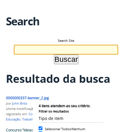
Search
Search Site
Resultado da busca
0000000337-banner_2.jpg
por
John Brito
4
itens atendem ao seu critério.
última modificação
em 15/05/2018 15h11
Filtrar os resultados
registrado em:
Concurso
,
Ideias Inovadoras
,
Tipo de item
Educação
,
Trabalho
,
CPLP
Selecionar Todos/Nenhum
Concurso “Ideias Inovadoras em Educação e