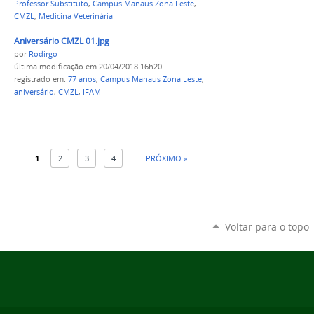
Professor Substituto
,
Campus Manaus Zona Leste
,
CMZL
,
Medicina Veterinária
Aniversário CMZL 01.jpg
por
Rodirgo
última modificação
em 20/04/2018 16h20
registrado em:
77 anos
,
Campus Manaus Zona Leste
,
aniversário
,
CMZL
,
IFAM
1
2
3
4
PRÓXIMO »
Voltar para o topo