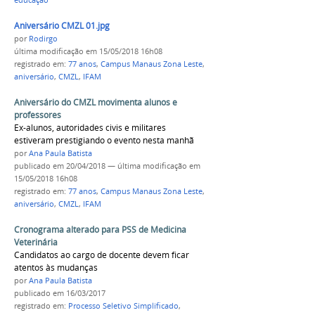
educação
Aniversário CMZL 01.jpg
por
Rodirgo
última modificação
em 15/05/2018 16h08
registrado em:
77 anos
,
Campus Manaus Zona Leste
,
aniversário
,
CMZL
,
IFAM
Aniversário do CMZL movimenta alunos e
professores
Ex-alunos, autoridades civis e militares
estiveram prestigiando o evento nesta manhã
por
Ana Paula Batista
publicado
em 20/04/2018
—
última modificação
em
15/05/2018 16h08
registrado em:
77 anos
,
Campus Manaus Zona Leste
,
aniversário
,
CMZL
,
IFAM
Cronograma alterado para PSS de Medicina
Veterinária
Candidatos ao cargo de docente devem ficar
atentos às mudanças
por
Ana Paula Batista
publicado
em 16/03/2017
registrado em:
Processo Seletivo Simplificado
,