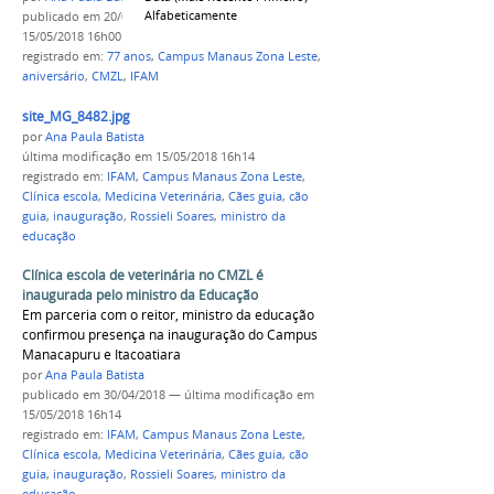
Alfabeticamente
publicado
em 20/04/2018
—
última modificação
em
15/05/2018 16h00
registrado em:
77 anos
,
Campus Manaus Zona Leste
,
aniversário
,
CMZL
,
IFAM
site_MG_8482.jpg
por
Ana Paula Batista
última modificação
em 15/05/2018 16h14
registrado em:
IFAM
,
Campus Manaus Zona Leste
,
Clínica escola
,
Medicina Veterinária
,
Cães guia
,
cão
guia
,
inauguração
,
Rossieli Soares
,
ministro da
educação
Clínica escola de veterinária no CMZL é
inaugurada pelo ministro da Educação
Em parceria com o reitor, ministro da educação
confirmou presença na inauguração do Campus
Manacapuru e Itacoatiara
por
Ana Paula Batista
publicado
em 30/04/2018
—
última modificação
em
15/05/2018 16h14
registrado em:
IFAM
,
Campus Manaus Zona Leste
,
Clínica escola
,
Medicina Veterinária
,
Cães guia
,
cão
guia
,
inauguração
,
Rossieli Soares
,
ministro da