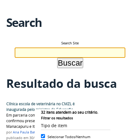
Search
Search Site
Resultado da busca
Clínica escola de veterinária no CMZL é
inaugurada pelo ministro da Educação
32
itens atendem ao seu critério.
Em parceria com o reitor, ministro da educação
Filtrar os resultados
confirmou presença na inauguração do Campus
Tipo de item
Manacapuru e Itacoatiara
por
Ana Paula Batista
Selecionar Todos/Nenhum
publicado
em 30/04/2018
—
última modificação
em