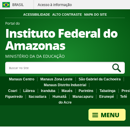
BRASIL
Acesso à informação
ACESSIBILIDADE
ALTO CONTRASTE
MAPA DO SITE
Portal do
Instituto Federal do
Amazonas
MINISTÉRIO DA DA EDUCAÇÃO
Search Site
Sea
Manaus Centro
Manaus Zona Leste
São Gabriel da Cachoeira
Manaus Distrito Industrial
Coari
Lábrea
Iranduba
Maués
Parintins
Tabatinga
Pres
Figueiredo
Itacoatiara
Humaitá
Manacapuru
Eirunepé
Tefé
do Acre