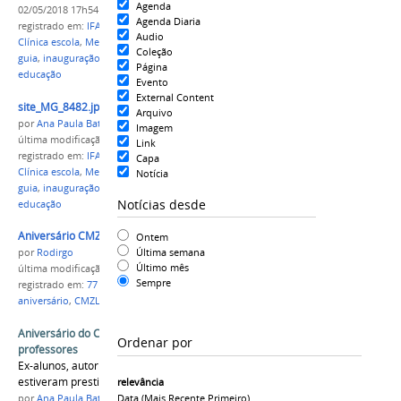
Agenda
02/05/2018 17h54
Agenda Diaria
registrado em:
IFAM
,
Campus Manaus Zona Leste
,
Audio
Clínica escola
,
Medicina Veterinária
,
Cães guia
,
cão
Coleção
guia
,
inauguração
,
Rossieli Soares
,
ministro da
Página
educação
Evento
External Content
site_MG_8482.jpg
Arquivo
por
Ana Paula Batista
Imagem
última modificação
em 30/04/2018 14h22
Link
registrado em:
IFAM
,
Campus Manaus Zona Leste
,
Capa
Clínica escola
,
Medicina Veterinária
,
Cães guia
,
cão
Notícia
guia
,
inauguração
,
Rossieli Soares
,
ministro da
Notícias desde
educação
Aniversário CMZL 01.jpg
Ontem
Última semana
por
Rodirgo
Último mês
última modificação
em 15/05/2018 16h00
Sempre
registrado em:
77 anos
,
Campus Manaus Zona Leste
,
aniversário
,
CMZL
,
IFAM
Aniversário do CMZL movimenta alunos e
Ordenar por
professores
Ex-alunos, autoridades civis e militares
estiveram prestigiando o evento nesta manhã
relevância
Data (mais Recente Primeiro)
por
Ana Paula Batista