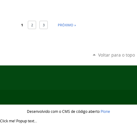
1
2
3
PRÓXIMO »
Voltar para o topo
Desenvolvido com o CMS de código aberto
Plone
Click me!
Popup text...