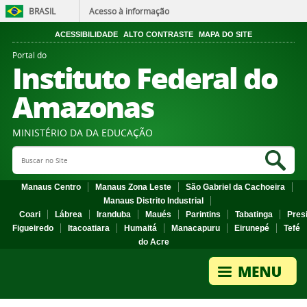
BRASIL
Acesso à informação
ACESSIBILIDADE
ALTO CONTRASTE
MAPA DO SITE
Portal do
Instituto Federal do
Amazonas
MINISTÉRIO DA DA EDUCAÇÃO
Search Site
Sea
Manaus Centro
Manaus Zona Leste
São Gabriel da Cachoeira
Manaus Distrito Industrial
Coari
Lábrea
Iranduba
Maués
Parintins
Tabatinga
Pres
Figueiredo
Itacoatiara
Humaitá
Manacapuru
Eirunepé
Tefé
do Acre