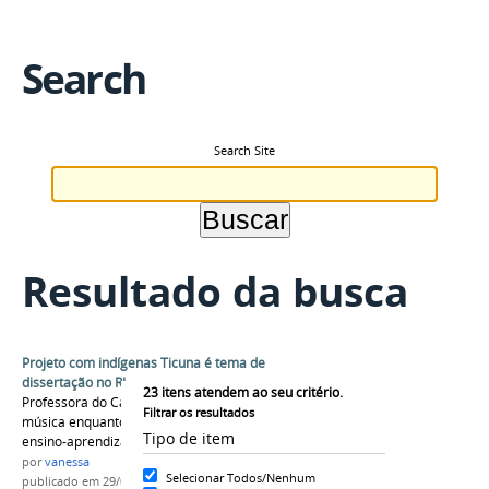
Search
Search Site
Resultado da busca
Projeto com indígenas Ticuna é tema de
dissertação no RJ
23
itens atendem ao seu critério.
Professora do Campus Tabatinga estudou a
Filtrar os resultados
música enquanto instrumento na relação de
Tipo de item
ensino-aprendizagem entre culturas.
por
vanessa
Selecionar Todos/Nenhum
publicado
em 29/03/2016
—
última modificação
em