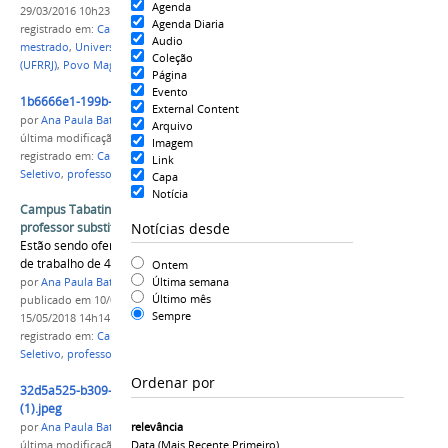
Agenda
29/03/2016 10h23
Agenda Diaria
registrado em:
Campus Tabatinga
,
Dissertação de
Audio
mestrado
,
Universidade Federal Rural do Rio Janeiro
Coleção
(UFRRJ)
,
Povo Maguta
Página
Evento
1b6666e1-199b-49ca-b9f3-22eeb2572119.png
External Content
por
Ana Paula Batista
Arquivo
última modificação
em 15/05/2018 14h13
Imagem
registrado em:
Campus Tabatinga
,
Processo
Link
Seletivo
,
professor substituto
Capa
Notícia
Campus Tabatinga abre processo seletivo para
Notícias desde
professor substituto
Estão sendo ofertadas seis vagas com jornada
de trabalho de 40h semanais
Ontem
Última semana
por
Ana Paula Batista
Último mês
publicado
em 10/05/2018
—
última modificação
em
Sempre
15/05/2018 14h14
registrado em:
Campus Tabatinga
,
Processo
Seletivo
,
professor substituto
Ordenar por
32d5a525-b309-4ff4-8036-24857553f146
(1).jpeg
relevância
por
Ana Paula Batista
Data (mais Recente Primeiro)
última modificação
em 15/03/2018 09h15