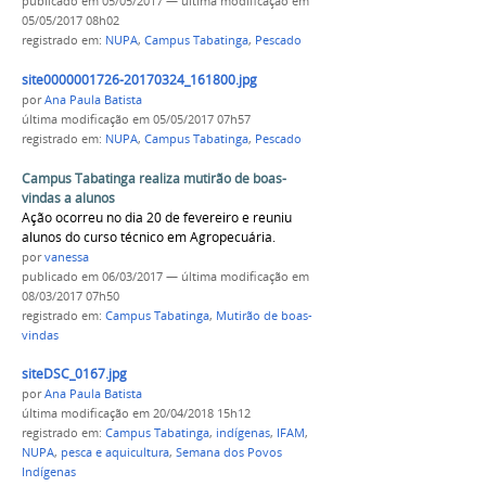
publicado
em 05/05/2017
—
última modificação
em
05/05/2017 08h02
registrado em:
NUPA
,
Campus Tabatinga
,
Pescado
site0000001726-20170324_161800.jpg
por
Ana Paula Batista
última modificação
em 05/05/2017 07h57
registrado em:
NUPA
,
Campus Tabatinga
,
Pescado
Campus Tabatinga realiza mutirão de boas-
vindas a alunos
Ação ocorreu no dia 20 de fevereiro e reuniu
alunos do curso técnico em Agropecuária.
por
vanessa
publicado
em 06/03/2017
—
última modificação
em
08/03/2017 07h50
registrado em:
Campus Tabatinga
,
Mutirão de boas-
vindas
siteDSC_0167.jpg
por
Ana Paula Batista
última modificação
em 20/04/2018 15h12
registrado em:
Campus Tabatinga
,
indígenas
,
IFAM
,
NUPA
,
pesca e aquicultura
,
Semana dos Povos
Indígenas