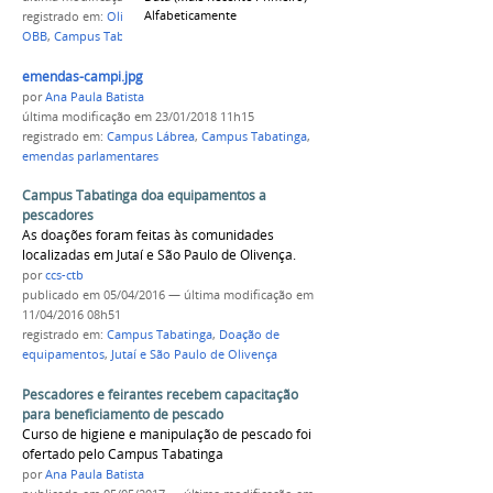
Alfabeticamente
registrado em:
Olimpíada Brasileira de Biologia
,
OBB
,
Campus Tabatinga
emendas-campi.jpg
por
Ana Paula Batista
última modificação
em 23/01/2018 11h15
registrado em:
Campus Lábrea
,
Campus Tabatinga
,
emendas parlamentares
Campus Tabatinga doa equipamentos a
pescadores
As doações foram feitas às comunidades
localizadas em Jutaí e São Paulo de Olivença.
por
ccs-ctb
publicado
em 05/04/2016
—
última modificação
em
11/04/2016 08h51
registrado em:
Campus Tabatinga
,
Doação de
equipamentos
,
Jutaí e São Paulo de Olivença
Pescadores e feirantes recebem capacitação
para beneficiamento de pescado
Curso de higiene e manipulação de pescado foi
ofertado pelo Campus Tabatinga
por
Ana Paula Batista