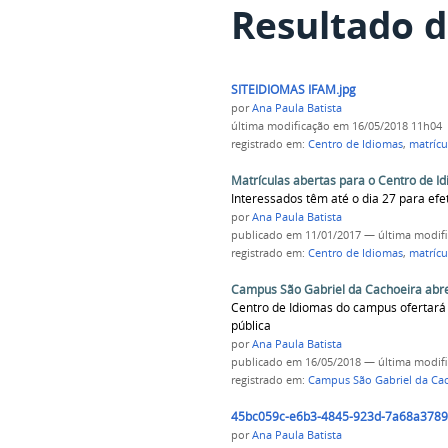
Resultado d
SITEIDIOMAS IFAM.jpg
por
Ana Paula Batista
última modificação
em 16/05/2018 11h04
registrado em:
Centro de Idiomas
,
matrícu
Matrículas abertas para o Centro de I
Interessados têm até o dia 27 para efe
por
Ana Paula Batista
publicado
em 11/01/2017
—
última modif
registrado em:
Centro de Idiomas
,
matrícu
Campus São Gabriel da Cachoeira abre
Centro de Idiomas do campus ofertará l
pública
por
Ana Paula Batista
publicado
em 16/05/2018
—
última modif
registrado em:
Campus São Gabriel da Ca
45bc059c-e6b3-4845-923d-7a68a3789
por
Ana Paula Batista