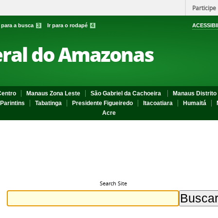
Participe
r para a busca
3
Ir para o rodapé
4
ACESSIBI
eral do Amazonas
entro
Manaus Zona Leste
São Gabriel da Cachoeira
Manaus Distrito 
Parintins
Tabatinga
Presidente Figueiredo
Itacoatiara
Humaitá
Acre
Search Site