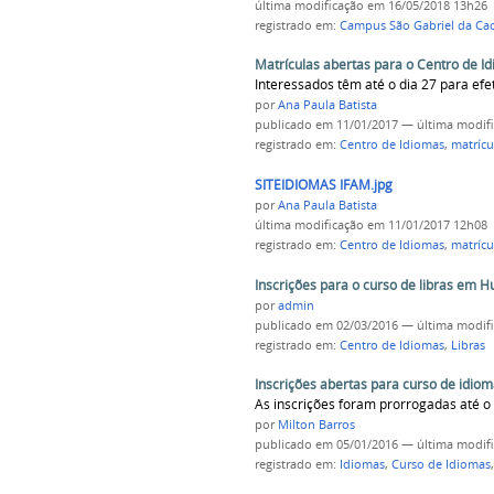
última modificação
em 16/05/2018 13h26
registrado em:
Campus São Gabriel da Ca
Matrículas abertas para o Centro de I
Interessados têm até o dia 27 para efe
por
Ana Paula Batista
publicado
em 11/01/2017
—
última modif
registrado em:
Centro de Idiomas
,
matrícu
SITEIDIOMAS IFAM.jpg
por
Ana Paula Batista
última modificação
em 11/01/2017 12h08
registrado em:
Centro de Idiomas
,
matrícu
Inscrições para o curso de libras em 
por
admin
publicado
em 02/03/2016
—
última modif
registrado em:
Centro de Idiomas
,
Libras
Inscrições abertas para curso de idio
As inscrições foram prorrogadas até o
por
Milton Barros
publicado
em 05/01/2016
—
última modif
registrado em:
Idiomas
,
Curso de Idiomas