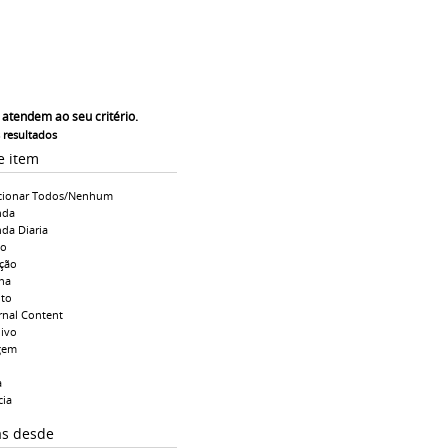
 atendem ao seu critério.
s resultados
e item
cionar Todos/Nenhum
nda
da Diaria
io
ção
na
to
rnal Content
ivo
gem
a
cia
as desde