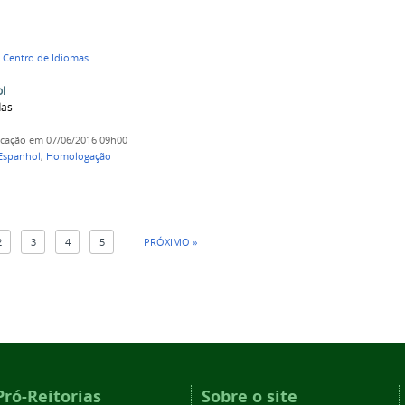
,
Centro de Idiomas
ol
das
icação
em 07/06/2016 09h00
Espanhol
,
Homologação
2
3
4
5
PRÓXIMO »
Pró-Reitorias
Sobre o site