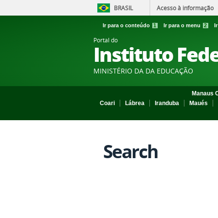
BRASIL
Acesso à informação
Ir para o conteúdo
1
Ir para o menu
2
I
Portal do
Instituto Fed
MINISTÉRIO DA DA EDUCAÇÃO
Manaus C
Coari
Lábrea
Iranduba
Maués
Search