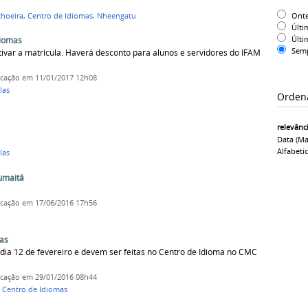
Ont
choeira
,
Centro de Idiomas
,
Nheengatu
Últi
Últi
diomas
Sem
tivar a matrícula. Haverá desconto para alunos e servidores do IFAM
icação
em 11/01/2017 12h08
las
Orden
relevânc
Data (ma
Alfabeti
las
Humaitá
icação
em 17/06/2016 17h56
mas
 dia 12 de fevereiro e devem ser feitas no Centro de Idioma no CMC
icação
em 29/01/2016 08h44
,
Centro de Idiomas