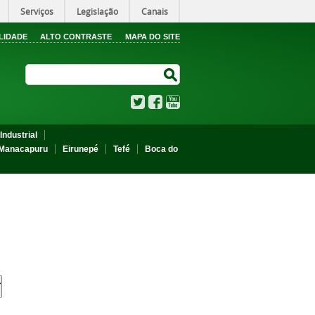
Serviços
Legislação
Canais
LIDADE
ALTO CONTRASTE
MAPA DO SITE
Search Site
Search Site
Twitter
Facebook
YouTube
Industrial
Manacapuru
Eirunepé
Tefé
Boca do