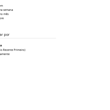
em
ma semana
mo mês
pre
ar por
ia
is Recente Primeiro)
camente