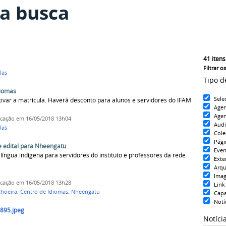
a busca
41
itens
Filtrar o
las
Tipo d
diomas
Sele
tivar a matrícula. Haverá desconto para alunos e servidores do IFAM
Age
Agen
icação
em 16/05/2018 13h04
Aud
las
Cole
Pági
 edital para Nheengatu
Even
íngua indígena para servidores do instituto e professores da rede
Exte
Arqu
Ima
icação
em 16/05/2018 13h28
Link
choeira
,
Centro de Idiomas
,
Nheengatu
Cap
Notí
895.jpeg
Notíci