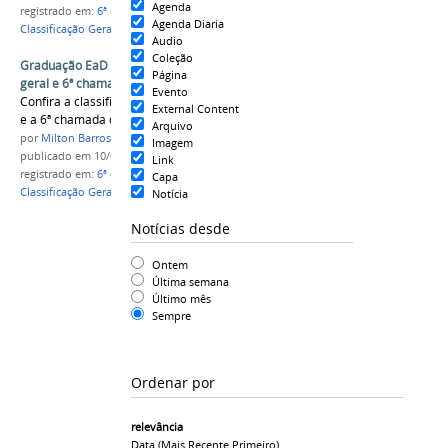
Agenda
registrado em:
6ª chamada
,
Graduação EaD
,
Agenda Diaria
Classificação Geral
Audio
Coleção
Graduação EaD e ENEM 2015: Classificação
Página
geral e 6ª chamada
Evento
Confira a classificação geral da Graduação EaD
External Content
e a 6ª chamada da Graduação ENEM 2015
Arquivo
por
Milton Barros
Imagem
publicado
em 10/02/2017
Link
registrado em:
6ª chamada
,
Graduação EaD
,
Capa
Classificação Geral
Notícia
Notícias desde
Ontem
Última semana
Último mês
Sempre
Ordenar por
relevância
Data (mais Recente Primeiro)