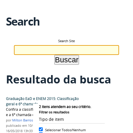
Search
Search Site
Resultado da busca
Graduação EaD e ENEM 2015: Classificação
geral e 6ª chamada
2
itens atendem ao seu critério.
Confira a classificação geral da Graduação EaD
Filtrar os resultados
e a 6ª chamada da Graduação ENEM 2015
Tipo de item
por
Milton Barros
publicado
em 10/02/2017
—
última modificação
em
Selecionar Todos/Nenhum
16/05/2018 13h33