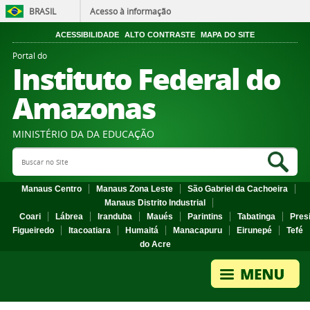
BRASIL
Acesso à informação
ACESSIBILIDADE
ALTO CONTRASTE
MAPA DO SITE
Portal do
Instituto Federal do
Amazonas
MINISTÉRIO DA DA EDUCAÇÃO
Search Site
Sea
Manaus Centro
Manaus Zona Leste
São Gabriel da Cachoeira
Manaus Distrito Industrial
Coari
Lábrea
Iranduba
Maués
Parintins
Tabatinga
Pres
Figueiredo
Itacoatiara
Humaitá
Manacapuru
Eirunepé
Tefé
do Acre