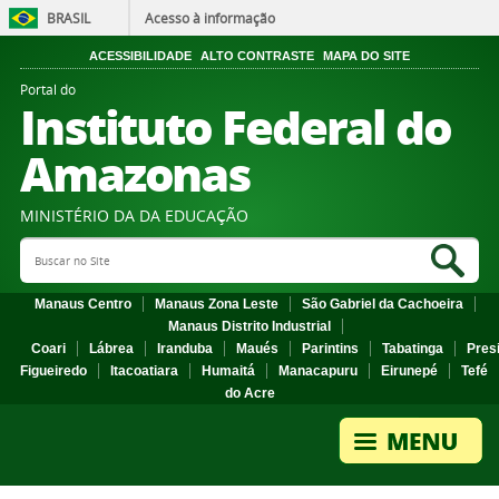
BRASIL
Acesso à informação
ACESSIBILIDADE
ALTO CONTRASTE
MAPA DO SITE
Portal do
Instituto Federal do
Amazonas
MINISTÉRIO DA DA EDUCAÇÃO
Search Site
Sea
Manaus Centro
Manaus Zona Leste
São Gabriel da Cachoeira
Manaus Distrito Industrial
Coari
Lábrea
Iranduba
Maués
Parintins
Tabatinga
Pres
Figueiredo
Itacoatiara
Humaitá
Manacapuru
Eirunepé
Tefé
do Acre