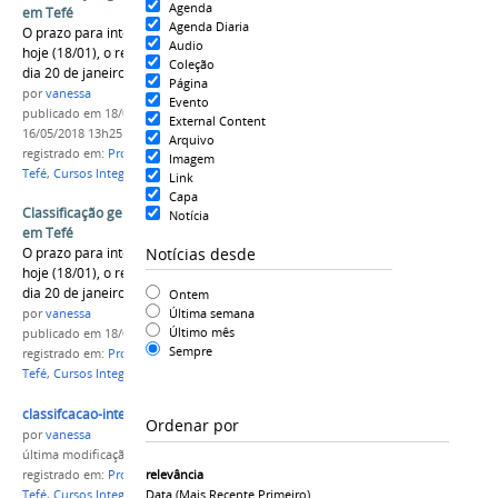
Agenda
em Tefé
Agenda Diaria
O prazo para interposição de recursos é até
Audio
hoje (18/01), o resultado final será publicado no
Coleção
dia 20 de janeiro.
Página
por
vanessa
Evento
publicado
em 18/01/2017
—
última modificação
em
External Content
16/05/2018 13h25
Arquivo
registrado em:
Processo seletivo 2017/1
,
Campus
Imagem
Tefé
,
Cursos Integrado
Link
Capa
Classificação geral para os cursos integrados
Notícia
em Tefé
Notícias desde
O prazo para interposição de recursos é até
hoje (18/01), o resultado final será publicado no
dia 20 de janeiro.
Ontem
Última semana
por
vanessa
Último mês
publicado
em 18/01/2017
Sempre
registrado em:
Processo seletivo 2017/1
,
Campus
Tefé
,
Cursos Integrado
classifcacao-integrado-tefe.png
Ordenar por
por
vanessa
última modificação
em 18/01/2017 08h57
relevância
registrado em:
Processo seletivo 2017/1
,
Campus
Data (mais Recente Primeiro)
Tefé
,
Cursos Integrado