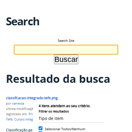
Search
Search Site
Resultado da busca
classifcacao-integrado-tefe.png
por
vanessa
4
itens atendem ao seu critério.
última modificação
em 16/05/2018 13h24
Filtrar os resultados
registrado em:
Processo seletivo 2017/1
,
Campus
Tipo de item
Tefé
,
Cursos Integrado
Selecionar Todos/Nenhum
Classificação geral para os cursos integrados