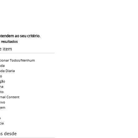
atendem ao seu critério.
s resultados
e item
cionar Todos/Nenhum
nda
da Diaria
io
ção
na
to
rnal Content
ivo
gem
a
cia
as desde