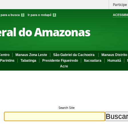
Participe
r para a busca
3
Ir para o rodapé
4
ACESSIBI
eral do Amazonas
entro
Manaus Zona Leste
São Gabriel da Cachoeira
Manaus Distrito 
Parintins
Tabatinga
Presidente Figueiredo
Itacoatiara
Humaitá
Acre
Search Site