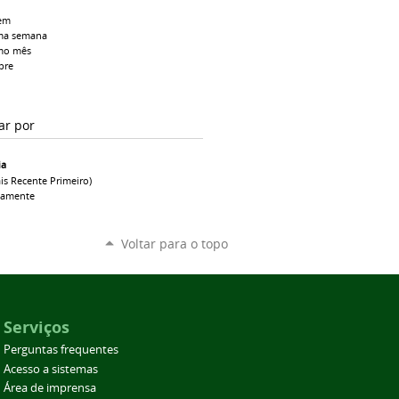
em
ma semana
mo mês
pre
ar por
ia
is Recente Primeiro)
camente
Voltar para o topo
Serviços
Perguntas frequentes
Acesso a sistemas
Área de imprensa