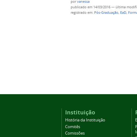
por
vanessa
publicado
em 14/03/2016
—
última modif
registrado em:
Pós-Graduação
,
EaD
,
Forma
Instituição
História da Instituição
Comitês
Comissões