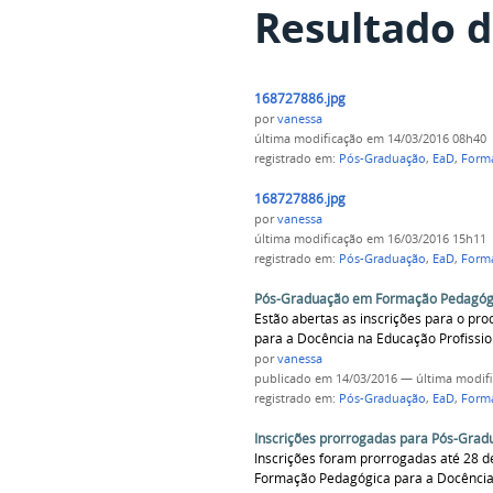
Resultado d
168727886.jpg
por
vanessa
última modificação
em 14/03/2016 08h40
registrado em:
Pós-Graduação
,
EaD
,
Forma
168727886.jpg
por
vanessa
última modificação
em 16/03/2016 15h11
registrado em:
Pós-Graduação
,
EaD
,
Forma
Pós-Graduação em Formação Pedagógi
Estão abertas as inscrições para o p
para a Docência na Educação Profissio
por
vanessa
publicado
em 14/03/2016
—
última modif
registrado em:
Pós-Graduação
,
EaD
,
Forma
Inscrições prorrogadas para Pós-Gra
Inscrições foram prorrogadas até 28 
Formação Pedagógica para a Docência 