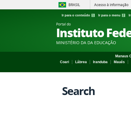
BRASIL
Acesso à informação
Ir para o conteúdo
1
Ir para o menu
2
I
Portal do
Instituto Fed
MINISTÉRIO DA DA EDUCAÇÃO
Manaus C
Coari
Lábrea
Iranduba
Maués
Search