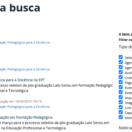
a busca
4
itens 
Filtrar o
ção Pedagógica para a Docência
Tipo d
Sele
Age
Agen
ção Pedagógica para a Docência
Aud
Cole
ca para a Docência na EPT
Pági
rocesso seletivo da pós-graduação Lato Sensu em Formação Pedagógica
Even
nal e Tecnológica.
Exte
Arqu
icação
em 16/03/2016 15h13
Ima
ção Pedagógica para a Docência
Link
Cap
duação em Formação Pedagógica
Notí
de março para o processo seletivo da pós-graduação Lato Sensu em
Notíci
na Educação Profissional e Tecnológica.