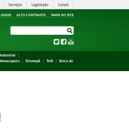
Serviços
Legislação
Canais
LIDADE
ALTO CONTRASTE
MAPA DO SITE
Search Site
Search Site
Twitter
Facebook
YouTube
Industrial
Manacapuru
Eirunepé
Tefé
Boca do