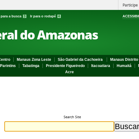
Participe
r para a busca
3
Ir para o rodapé
4
ACESSIBI
eral do Amazonas
entro
Manaus Zona Leste
São Gabriel da Cachoeira
Manaus Distrito 
Parintins
Tabatinga
Presidente Figueiredo
Itacoatiara
Humaitá
Acre
Search Site