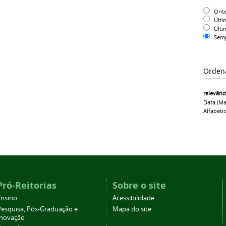
Ont
Últi
Últi
Sem
Orden
relevânc
Data (ma
Alfabeti
Pró-Reitorias
Sobre o site
Ensino
Acessibilidade
Pesquisa, Pós-Graduação e
Mapa do site
Inovação