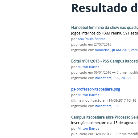
Resultado d
Handebol feminino dá show nas quadr
Jogos Internos do IFAM reuniu 591 es
por
Ana Paula Batista
publicado
em 27/07/2015
registrado em:
handebol
,
JIFAM 2015
,
cam
Edital nº01/2015 - PSS Campus Itacoati
por
Milton Barros
publicado
em 06/01/2016
—
última modif
registrado em:
Itacoatiara
,
PSS
,
2016/1
ps-professor-itacoatiara.png
por
Milton Barros
última modificação
em 14/08/2017 10h16
registrado em:
Itacoatiara
,
PSS
Campus Itacoatiara abre Processo Selet
Inscrições começam dia 15 de agosto
por
Milton Barros
publicado
em 14/08/2017
—
última modif