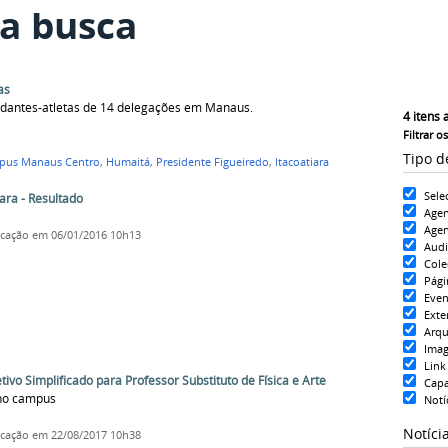
a busca
as
tudantes-atletas de 14 delegações em Manaus.
4
itens 
Filtrar o
Tipo d
pus Manaus Centro
,
Humaitá
,
Presidente Figueiredo
,
Itacoatiara
Sele
ara - Resultado
Age
Agen
icação
em 06/01/2016 10h13
Aud
Cole
Pági
Even
Exte
Arqu
Ima
Link
ivo Simplificado para Professor Substituto de Física e Arte
Cap
 no campus
Notí
Notíci
icação
em 22/08/2017 10h38