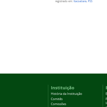
registrado em:
Itacoatiara
,
PSS
Instituição
História da Instituição
Comitês
Comissões