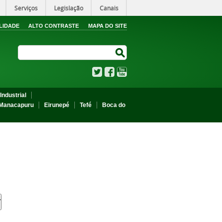
Serviços
Legislação
Canais
LIDADE
ALTO CONTRASTE
MAPA DO SITE
Search Site
Search Site
Twitter
Facebook
YouTube
Industrial
Manacapuru
Eirunepé
Tefé
Boca do