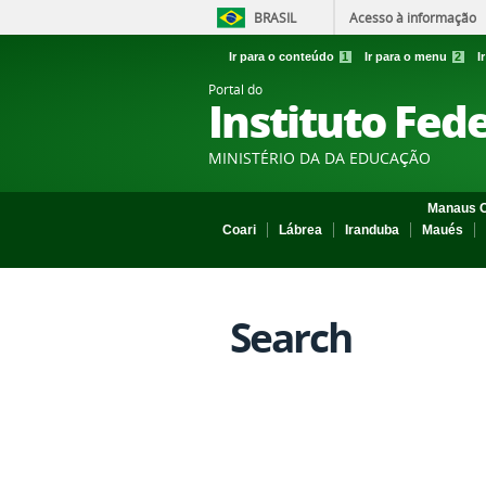
BRASIL
Acesso à informação
Ir para o conteúdo
1
Ir para o menu
2
I
Portal do
Instituto Fed
MINISTÉRIO DA DA EDUCAÇÃO
Manaus C
Coari
Lábrea
Iranduba
Maués
Search