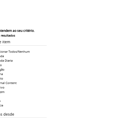
atendem ao seu critério.
s resultados
e item
cionar Todos/Nenhum
nda
da Diaria
io
ção
na
to
rnal Content
ivo
gem
a
cia
as desde