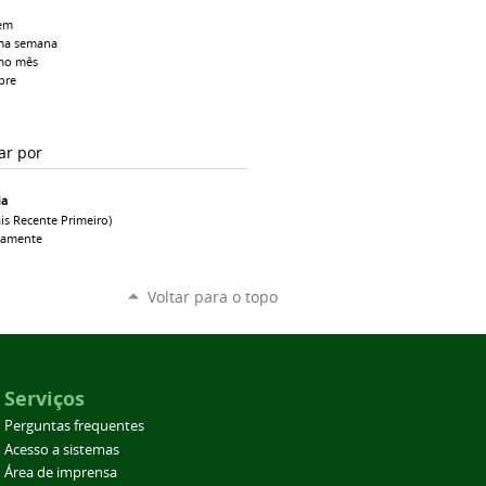
em
ma semana
mo mês
pre
ar por
ia
is Recente Primeiro)
camente
Voltar para o topo
Serviços
Perguntas frequentes
Acesso a sistemas
Área de imprensa