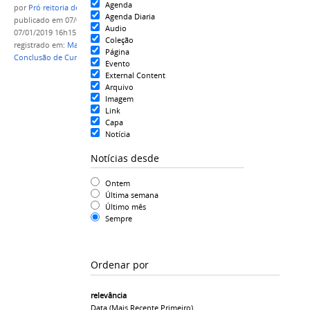
Agenda
por
Pró reitoria de Ensino
Agenda Diaria
publicado
em 07/01/2019
—
última modificação
em
Audio
07/01/2019 16h15
Coleção
registrado em:
Manual do TCC
,
TCC
,
Trabalho de
Página
Conclusão de Curso
,
BIBLIOTECA
Evento
External Content
Arquivo
Imagem
Link
Capa
Notícia
Notícias desde
Ontem
Última semana
Último mês
Sempre
Ordenar por
relevância
Data (mais Recente Primeiro)