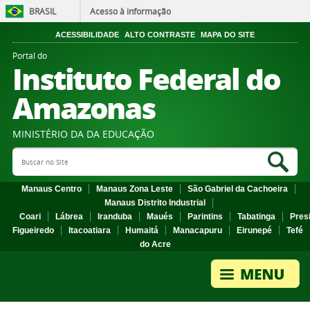
BRASIL
Acesso à informação
ACESSIBILIDADE
ALTO CONTRASTE
MAPA DO SITE
Portal do
Instituto Federal do
Amazonas
MINISTÉRIO DA DA EDUCAÇÃO
Search Site
Sea
Manaus Centro
Manaus Zona Leste
São Gabriel da Cachoeira
Manaus Distrito Industrial
Coari
Lábrea
Iranduba
Maués
Parintins
Tabatinga
Pres
Figueiredo
Itacoatiara
Humaitá
Manacapuru
Eirunepé
Tefé
do Acre