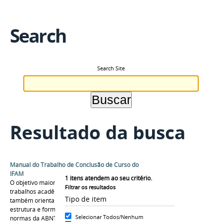
Search
Search Site
Resultado da busca
Manual do Trabalho de Conclusão de Curso do
IFAM
1
itens atendem ao seu critério.
O objetivo maior dar suporte na elaboração de
Filtrar os resultados
trabalhos acadêmico e científicos, como
Tipo de item
também orientar na composição de sua
estrutura e formatação, utilizando com base, as
Selecionar Todos/Nenhum
normas da ABNT .