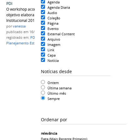
Agenda
PDI
Agenda Diaria
O workshop acontece em Manaus e tem como
Audio
objetivo elaborar o Plano de Desenvolvimento
Coleção
Institucional 2019/2023.
Página
por
vanessa
Evento
publicado
em 16/04/2019
External Content
registrado em:
PDI IFAM
,
Planejamento IFAM
,
Arquivo
Planejamento Estratégico
,
Metas
Imagem
Link
Capa
Notícia
Notícias desde
Ontem
Última semana
Último mês
Sempre
Ordenar por
relevância
Data (mais Recente Primeiro)