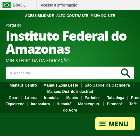
BRASIL
Acesso à informação
ACESSIBILIDADE
ALTO CONTRASTE
MAPA DO SITE
Portal do
Instituto Federal do
Amazonas
MINISTÉRIO DA DA EDUCAÇÃO
Search Site
Sea
Manaus Centro
Manaus Zona Leste
São Gabriel da Cachoeira
Manaus Distrito Industrial
Coari
Lábrea
Iranduba
Maués
Parintins
Tabatinga
Pres
Figueiredo
Itacoatiara
Humaitá
Manacapuru
Eirunepé
Tefé
do Acre