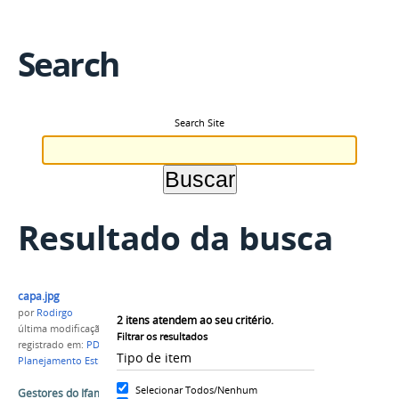
Search
Search Site
Resultado da busca
capa.jpg
por
Rodirgo
2
itens atendem ao seu critério.
última modificação
em 16/04/2019 17h32
Filtrar os resultados
registrado em:
PDI IFAM
,
Planejamento IFAM
,
Tipo de item
Planejamento Estratégico
,
Metas
Selecionar Todos/Nenhum
Gestores do Ifam participam de workshop sobre