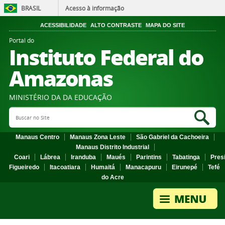
BRASIL
Acesso à informação
ACESSIBILIDADE
ALTO CONTRASTE
MAPA DO SITE
Portal do
Instituto Federal do
Amazonas
MINISTÉRIO DA DA EDUCAÇÃO
Search Site
Sea
Manaus Centro
Manaus Zona Leste
São Gabriel da Cachoeira
Manaus Distrito Industrial
Coari
Lábrea
Iranduba
Maués
Parintins
Tabatinga
Pres
Figueiredo
Itacoatiara
Humaitá
Manacapuru
Eirunepé
Tefé
do Acre