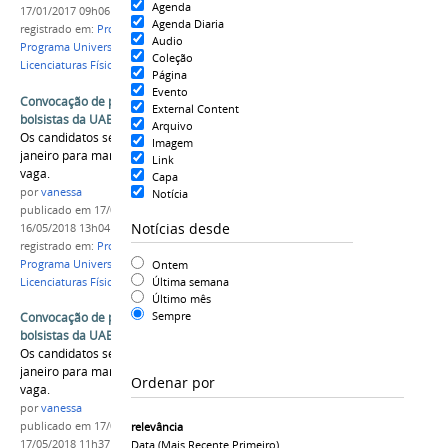
Agenda
17/01/2017 09h06
Agenda Diaria
registrado em:
Professores formadores bolsistas
,
Audio
Programa Universidade Aberta do Brasil
,
Coleção
Licenciaturas Física e Pedagogia
Página
Evento
Convocação de professores formadores
External Content
bolsistas da UAB
Arquivo
Os candidatos selecionados têm até o dia 20 de
Imagem
janeiro para manifestar aceite ou desistência da
Link
vaga.
Capa
por
vanessa
Notícia
publicado
em 17/01/2017
—
última modificação
em
Notícias desde
16/05/2018 13h04
registrado em:
Professores formadores bolsistas
,
Programa Universidade Aberta do Brasil
,
Ontem
Última semana
Licenciaturas Física e Pedagogia
Último mês
Sempre
Convocação de professores formadores
bolsistas da UAB
Os candidatos selecionados têm até o dia 20 de
janeiro para manifestar aceite ou desistência da
Ordenar por
vaga.
por
vanessa
publicado
em 17/01/2017
—
última modificação
em
relevância
17/05/2018 11h37
Data (mais Recente Primeiro)