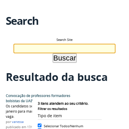
Search
Search Site
Resultado da busca
Convocação de professores formadores
bolsistas da UAB
3
itens atendem ao seu critério.
Os candidatos selecionados têm até o dia 20 de
Filtrar os resultados
janeiro para manifestar aceite ou desistência da
Tipo de item
vaga.
por
vanessa
Selecionar Todos/Nenhum
publicado
em 17/01/2017
—
última modificação
em