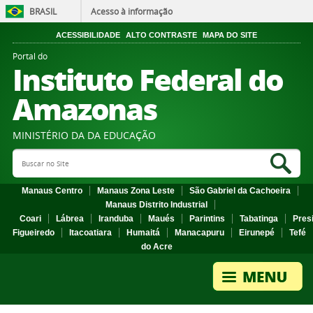
BRASIL
Acesso à informação
ACESSIBILIDADE
ALTO CONTRASTE
MAPA DO SITE
Portal do
Instituto Federal do
Amazonas
MINISTÉRIO DA DA EDUCAÇÃO
Search Site
Sea
Manaus Centro
Manaus Zona Leste
São Gabriel da Cachoeira
Manaus Distrito Industrial
Coari
Lábrea
Iranduba
Maués
Parintins
Tabatinga
Pres
Figueiredo
Itacoatiara
Humaitá
Manacapuru
Eirunepé
Tefé
do Acre