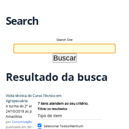
Search
Search Site
Resultado da busca
Visita técnica do Curso Técnico em
Agropecuária
7
itens atendem ao seu critério.
A turma do 2º ano integrado visitou em
Filtrar os resultados
24/10/2018 as propriedades rurais na Vila
Tipo de item
Amazônia.
por
Comunicação CPR
Selecionar Todos/Nenhum
publicado
em 30/10/2018
—
última modificação
em