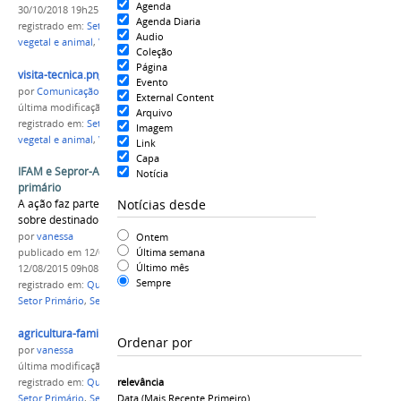
Agenda
30/10/2018 19h25
Agenda Diaria
registrado em:
Setor Primário
,
Setores de produção
Audio
vegetal e animal
,
Visita Técnica
Coleção
Página
visita-tecnica.png
Evento
por
Comunicação CPR
External Content
última modificação
em 30/10/2018 19h25
Arquivo
registrado em:
Setor Primário
,
Setores de produção
Imagem
vegetal e animal
,
Visita Técnica
Link
Capa
IFAM e Sepror-AM viabilizam cursos para setor
Notícia
primário
Notícias desde
A ação faz parte do Plano Safra, investimento
sobre destinado aos produtores rurais da região
Ontem
por
vanessa
Última semana
publicado
em 12/08/2015
—
última modificação
em
Último mês
12/08/2015 09h08
Sempre
registrado em:
Qualificação
,
Cursos de formação
,
Setor Primário
,
Sepror
,
IFAM
agricultura-familiar.jpg
Ordenar por
por
vanessa
última modificação
em 12/08/2015 09h04
relevância
registrado em:
Qualificação
,
Cursos de formação
,
Data (mais Recente Primeiro)
Setor Primário
,
Sepror
,
IFAM