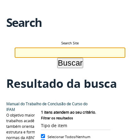
Search
Search Site
Resultado da busca
Manual do Trabalho de Conclusão de Curso do
IFAM
1
itens atendem ao seu critério.
O objetivo maior dar suporte na elaboração de
Filtrar os resultados
trabalhos acadêmico e científicos, como
Tipo de item
também orientar na composição de sua
estrutura e formatação, utilizando com base, as
Selecionar Todos/Nenhum
normas da ABNT .