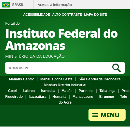
BRASIL
Acesso à informação
ACESSIBILIDADE
ALTO CONTRASTE
MAPA DO SITE
Portal do
Instituto Federal do
Amazonas
MINISTÉRIO DA DA EDUCAÇÃO
Search Site
Sea
Manaus Centro
Manaus Zona Leste
São Gabriel da Cachoeira
Manaus Distrito Industrial
Coari
Lábrea
Iranduba
Maués
Parintins
Tabatinga
Pres
Figueiredo
Itacoatiara
Humaitá
Manacapuru
Eirunepé
Tefé
do Acre