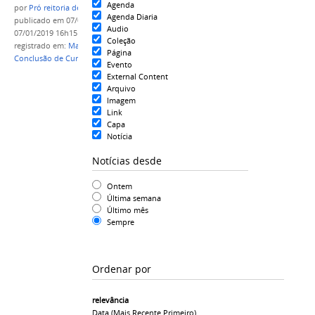
Agenda
por
Pró reitoria de Ensino
Agenda Diaria
publicado
em 07/01/2019
—
última modificação
em
Audio
07/01/2019 16h15
Coleção
registrado em:
Manual do TCC
,
TCC
,
Trabalho de
Página
Conclusão de Curso
,
BIBLIOTECA
Evento
External Content
Arquivo
Imagem
Link
Capa
Notícia
Notícias desde
Ontem
Última semana
Último mês
Sempre
Ordenar por
relevância
Data (mais Recente Primeiro)