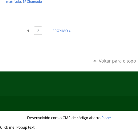
matrícula
,
3ª Chamada
1
2
PRÓXIMO »
Voltar para o topo
Desenvolvido com o CMS de código aberto
Plone
Click me!
Popup text...