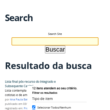
Search
Search Site
Resultado da busca
Lista final pós-recurso do Integrado e
Subsequente Capital
12
itens atendem ao seu critério.
Lista contempla os recursos impetrados de
Filtrar os resultados
cotistas e de ampla concorrência.
Tipo de item
por
Ana Paula Batista
publicado
em 03/12/2016
Selecionar Todos/Nenhum
registrado em:
Processo Seletivo 2017/1
,
integrado
,