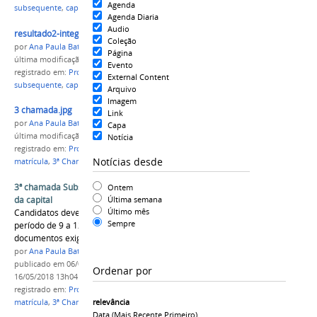
Agenda
subsequente
,
capital
,
Lista Pós Recurso
Agenda Diaria
Audio
resultado2-integrado-subsequente-CAPITAL.png
Coleção
por
Ana Paula Batista
Página
última modificação
em 03/12/2016 11h17
Evento
registrado em:
Processo Seletivo 2017/1
,
integrado
,
External Content
subsequente
,
capital
,
Lista Pós Recurso
Arquivo
Imagem
3 chamada.jpg
Link
por
Ana Paula Batista
Capa
última modificação
em 16/05/2018 11h04
Notícia
registrado em:
Processo Seletivo 2017/1
,
capital
,
Notícias desde
matrícula
,
3ª Chamada
3ª chamada Subsequente e Integrado nos campi
Ontem
da capital
Última semana
Último mês
Candidatos devem comparecer ao campus no
Sempre
período de 9 a 12 de janeiro com todos os
documentos exigidos em edital
por
Ana Paula Batista
publicado
em 06/01/2017
—
última modificação
em
Ordenar por
16/05/2018 13h04
registrado em:
Processo Seletivo 2017/1
,
capital
,
relevância
matrícula
,
3ª Chamada
Data (mais Recente Primeiro)