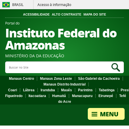
BRASIL
Acesso à informação
ACESSIBILIDADE
ALTO CONTRASTE
MAPA DO SITE
Portal do
Instituto Federal do
Amazonas
MINISTÉRIO DA DA EDUCAÇÃO
Search Site
Sea
Manaus Centro
Manaus Zona Leste
São Gabriel da Cachoeira
Manaus Distrito Industrial
Coari
Lábrea
Iranduba
Maués
Parintins
Tabatinga
Pres
Figueiredo
Itacoatiara
Humaitá
Manacapuru
Eirunepé
Tefé
do Acre