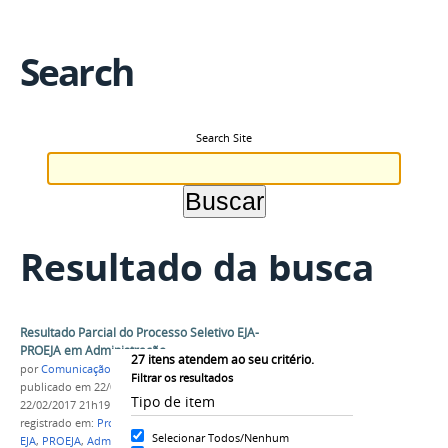
Search
Search Site
Resultado da busca
Resultado Parcial do Processo Seletivo EJA-
PROEJA em Administração
27
itens atendem ao seu critério.
por
Comunicação COARI
Filtrar os resultados
publicado
em 22/02/2017
—
última modificação
em
Tipo de item
22/02/2017 21h19
registrado em:
Processo Seletivo
,
Resultado Parcial
,
Selecionar Todos/Nenhum
EJA
,
PROEJA
,
Administração
,
Campus Coari
,
2017