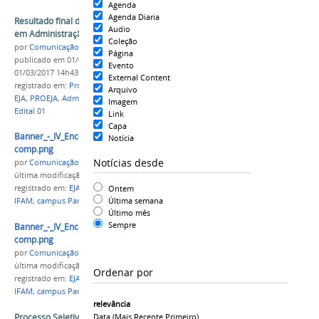
Agenda
Agenda Diaria
Resultado final do processo seletivo EJA - PROEJA
Audio
em Administração
Coleção
por
Comunicação COARI
Página
publicado
em 01/03/2017
—
última modificação
em
Evento
01/03/2017 14h43
External Content
registrado em:
Processo Seletivo
,
Resultado Final
,
Arquivo
EJA
,
PROEJA
,
Administração
,
Campus Coari
,
2017
,
Imagem
Edital 01
Link
Capa
Banner_-_IV_Encontro_Nacional_da_EJA
Notícia
comp.png
Notícias desde
por
Comunicação CPR
última modificação
em 29/09/2021 18h36
Ontem
registrado em:
EJA
,
EPT
,
PROEJA
,
REDE FEDERAL
,
Última semana
IFAM
,
campus Parintins
,
encontro nacional
Último mês
Sempre
Banner_-_IV_Encontro_Nacional_da_EJA
comp.png
por
Comunicação CPR
última modificação
em 29/09/2021 19h14
Ordenar por
registrado em:
EJA
,
EPT
,
PROEJA
,
REDE FEDERAL
,
IFAM
,
campus Parintins
,
encontro nacional
relevância
Processo Seletivo para Técnico em
Data (mais Recente Primeiro)