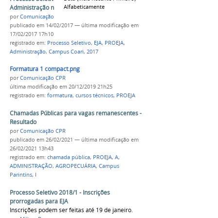
Alfabeticamente
Administração na modalidade EJA-PROEJA
por
Comunicação COARI
publicado
em 14/02/2017
—
última modificação
em
17/02/2017 17h10
registrado em:
Processo Seletivo
,
EJA
,
PROEJA
,
Administração
,
Campus Coari
,
2017
Formatura 1 compact.png
por
Comunicação CPR
última modificação
em 20/12/2019 21h25
registrado em:
formatura
,
cursos técnicos
,
PROEJA
Chamadas Públicas para vagas remanescentes -
Resultado
por
Comunicação CPR
publicado
em 26/02/2021
—
última modificação
em
26/02/2021 13h43
registrado em:
chamada pública
,
PROEJA
,
A
,
ADMINISTRAÇÃO
,
AGROPECUÁRIA
,
Campus
Parintins
,
I
Processo Seletivo 2018/1 - Inscrições
prorrogadas para EJA
Inscrições podem ser feitas até 19 de janeiro.