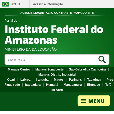
BRASIL
Acesso à informação
ACESSIBILIDADE
ALTO CONTRASTE
MAPA DO SITE
Portal do
Instituto Federal do
Amazonas
MINISTÉRIO DA DA EDUCAÇÃO
Search Site
Sea
Manaus Centro
Manaus Zona Leste
São Gabriel da Cachoeira
Manaus Distrito Industrial
Coari
Lábrea
Iranduba
Maués
Parintins
Tabatinga
Pres
Figueiredo
Itacoatiara
Humaitá
Manacapuru
Eirunepé
Tefé
do Acre