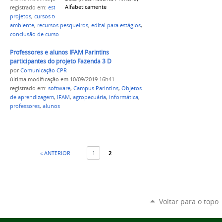
Alfabeticamente
registrado em:
estágio
,
alunos
,
convalidação de
projetos
,
cursos técnicos
,
agropecuária
,
meio
ambiente
,
recursos pesqueiros
,
edital para estágios
,
conclusão de curso
Professores e alunos IFAM Parintins
participantes do projeto Fazenda 3 D
por
Comunicação CPR
última modificação
em 10/09/2019 16h41
registrado em:
software
,
Campus Parintins
,
Objetos
de aprendizagem
,
IFAM
,
agropecuária
,
informática
,
professores
,
alunos
« ANTERIOR
1
2
Voltar para o topo