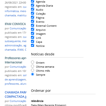
Agenda
26/08/2021 22h00
Agenda Diaria
registrado em:
cursos técnicos
,
subsequente
,
Audio
informática
,
meio ambiente
,
agropecuária
,
2ª
Coleção
chamada
,
matrículas
,
IFAM
,
Campus Parintins
,
CRA
Página
Evento
IFAM CONVOCA CANDIDATOS EM 2ª CHAMADA
External Content
por
Comunicação CPR
Arquivo
publicado
em 17/01/2022
Imagem
registrado em:
cursos técnicos
,
integrado
,
Link
subsequente
,
meio ambiente
,
informática
,
Capa
administração
,
agropecuária
,
matrículas
,
segunda
Notícia
chamada
,
IFAM
,
Campus Parintins
Notícias desde
Professores apresentarão artigo em evento
Internacional
Ontem
Última semana
por
Comunicação CPR
Último mês
publicado
em 10/09/2019
Sempre
registrado em:
software
,
Campus Parintins
,
Objetos
de aprendizagem
,
IFAM
,
agropecuária
,
informática
,
professores
,
alunos
Ordenar por
CHAMADA PARA ESTÁGIO 2019 2
COMPACTADA.jpg
relevância
por
Comunicação CPR
Data (mais Recente Primeiro)
última modificação
em 08/11/2019 09h56