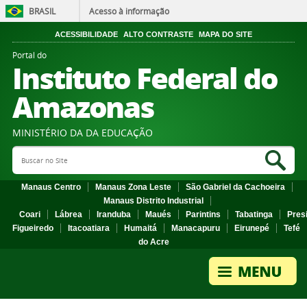
BRASIL
Acesso à informação
ACESSIBILIDADE
ALTO CONTRASTE
MAPA DO SITE
Portal do
Instituto Federal do
Amazonas
MINISTÉRIO DA DA EDUCAÇÃO
Search Site
Sea
Manaus Centro
Manaus Zona Leste
São Gabriel da Cachoeira
Manaus Distrito Industrial
Coari
Lábrea
Iranduba
Maués
Parintins
Tabatinga
Pres
Figueiredo
Itacoatiara
Humaitá
Manacapuru
Eirunepé
Tefé
do Acre