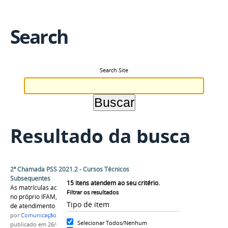
Search
Search Site
Resultado da busca
2ª Chamada PSS 2021.2 - Cursos Técnicos
Subsequentes
15
itens atendem ao seu critério.
As matrículas acontecem na forma presencial,
Filtrar os resultados
no próprio IFAM, até o dia 30 de agosto. Horário
Tipo de item
de atendimento de 8 às 11 h e de 14 às 17 h.
por
Comunicação CPR
Selecionar Todos/Nenhum
publicado
em 26/08/2021
—
última modificação
em