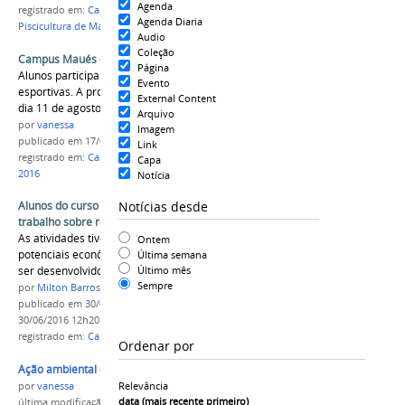
Agenda
registrado em:
Campus Maués
,
Semana Pesca e
Agenda Diaria
Piscicultura de Maués
,
Fórum do NUPA Norte 1
Audio
Coleção
Campus Maués comemora Dia do Estudante
Página
Alunos participaram de atividades culturais e
Evento
esportivas. A programação especial ocorreu no
External Content
dia 11 de agosto.
Arquivo
por
vanessa
Imagem
publicado
em 17/08/2016
Link
registrado em:
Campus Maués
,
Dia do Estudante
Capa
2016
Notícia
Notícias desde
Alunos do curso de Meio Ambiente realizam
trabalho sobre recursos hídricos
As atividades tiveram o intuito de identificar
Ontem
potenciais econômicos e sociais que poderão
Última semana
Último mês
ser desenvolvidos nas comunidades.
Sempre
por
Milton Barros
publicado
em 30/06/2016
—
última modificação
em
30/06/2016 12h20
registrado em:
Campus Maués
,
Meio Ambiente
Ordenar por
Ação ambiental em Maués1.jpg
Relevância
por
vanessa
data (mais recente primeiro)
última modificação
em 16/06/2016 11h49