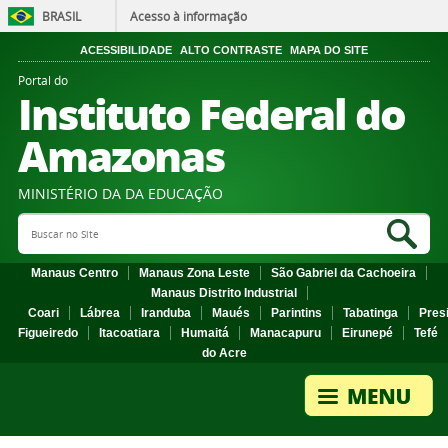
BRASIL
Acesso à informação
ACESSIBILIDADE
ALTO CONTRASTE
MAPA DO SITE
Portal do
Instituto Federal do
Amazonas
MINISTÉRIO DA DA EDUCAÇÃO
Search Site
Sea
Manaus Centro
Manaus Zona Leste
São Gabriel da Cachoeira
Manaus Distrito Industrial
Coari
Lábrea
Iranduba
Maués
Parintins
Tabatinga
Pres
Figueiredo
Itacoatiara
Humaitá
Manacapuru
Eirunepé
Tefé
do Acre