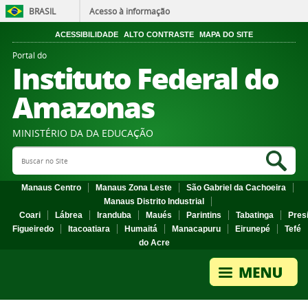
BRASIL
Acesso à informação
ACESSIBILIDADE
ALTO CONTRASTE
MAPA DO SITE
Portal do
Instituto Federal do
Amazonas
MINISTÉRIO DA DA EDUCAÇÃO
Search Site
Sea
Manaus Centro
Manaus Zona Leste
São Gabriel da Cachoeira
Manaus Distrito Industrial
Coari
Lábrea
Iranduba
Maués
Parintins
Tabatinga
Pres
Figueiredo
Itacoatiara
Humaitá
Manacapuru
Eirunepé
Tefé
do Acre