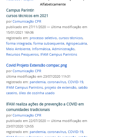
Alfabeticamente
Campus Parintins oferta mais de 250 vagas para
cursos técnicos em 2021
por
Comunicação CPR
publicado
em 27/11/2020
—
última modificação
em
15/01/2021 16h36
registrado em:
processo seletivo
,
cursos técnicos
,
forma integrada
,
forma subsequente
,
Agropecuária
,
Meio Ambiente
,
Informática
,
Administração
,
Recursos Pesqueiros
,
IFAM Campus Parintins
Covid Projeto Extensão compac.png
por
Comunicação CPR
última modificação
em 23/07/2020 11h31
registrado em:
pandemia
,
coronavírus
,
COVID-19
,
IFAM Campus Parintins
,
projeto de extensão
,
sabão
caseiro
,
óleo de cozinha usado
IFAM realiza ações de prevenção a COVID em
comunidades tradicionais
por
Comunicação CPR
publicado
em 22/07/2020
—
última modificação
em
23/07/2020 12h55
registrado em:
pandemia
,
coronavírus
,
COVID-19
,