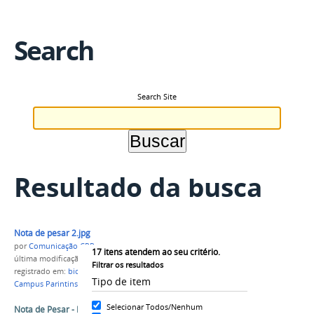
Search
Search Site
Resultado da busca
Nota de pesar 2.jpg
por
Comunicação CPR
17
itens atendem ao seu critério.
última modificação
em 17/03/2021 17h07
Filtrar os resultados
registrado em:
biologia
,
covid-19
,
faleceu
,
IFAM
Tipo de item
Campus Parintins
Selecionar Todos/Nenhum
Nota de Pesar - Dr. Israel Romano