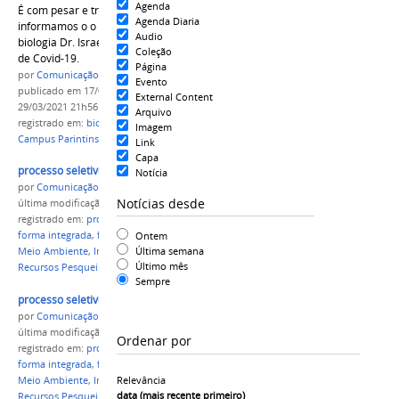
Agenda
É com pesar e tristeza no coração que
Agenda Diaria
informamos o o nosso amigo e docente de
Audio
biologia Dr. Israel Romano falece, às 16 h, vítima
Coleção
de Covid-19.
Página
por
Comunicação CPR
Evento
publicado
em 17/03/2021
—
última modificação
em
External Content
29/03/2021 21h56
Arquivo
registrado em:
biologia
,
covid-19
,
faleceu
,
IFAM
Imagem
Campus Parintins
Link
Capa
processo seletivo 2021 compac.jpg
Notícia
por
Comunicação CPR
Notícias desde
última modificação
em 28/11/2020 10h03
registrado em:
processo seletivo
,
cursos técnicos
,
Ontem
forma integrada
,
forma subsequente
,
Agropecuária
,
Última semana
Meio Ambiente
,
Informática
,
Administração
,
Último mês
Recursos Pesqueiros
,
IFAM Campus Parintins
Sempre
processo seletivo 2021 compac.jpg
por
Comunicação CPR
última modificação
em 28/11/2020 10h02
Ordenar por
registrado em:
processo seletivo
,
cursos técnicos
,
forma integrada
,
forma subsequente
,
Agropecuária
,
Relevância
Meio Ambiente
,
Informática
,
Administração
,
data (mais recente primeiro)
Recursos Pesqueiros
,
IFAM Campus Parintins