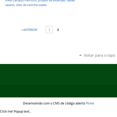
IFAM Campus Parintins
,
projeto de extensão
,
sabão
caseiro
,
óleo de cozinha usado
« ANTERIOR
1
2
Voltar para o topo
Desenvolvido com o CMS de código aberto
Plone
Click me!
Popup text...