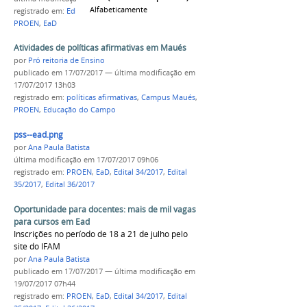
Alfabeticamente
registrado em:
Edital 35/2017
,
Edital 36/2017
,
PROEN
,
EaD
Atividades de políticas afirmativas em Maués
por
Pró reitoria de Ensino
publicado
em 17/07/2017
—
última modificação
em
17/07/2017 13h03
registrado em:
políticas afirmativas
,
Campus Maués
,
PROEN
,
Educação do Campo
pss--ead.png
por
Ana Paula Batista
última modificação
em 17/07/2017 09h06
registrado em:
PROEN
,
EaD
,
Edital 34/2017
,
Edital
35/2017
,
Edital 36/2017
Oportunidade para docentes: mais de mil vagas
para cursos em Ead
Inscrições no período de 18 a 21 de julho pelo
site do IFAM
por
Ana Paula Batista
publicado
em 17/07/2017
—
última modificação
em
19/07/2017 07h44
registrado em:
PROEN
,
EaD
,
Edital 34/2017
,
Edital