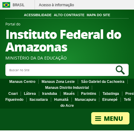
BRASIL
Acesso à informação
ACESSIBILIDADE
ALTO CONTRASTE
MAPA DO SITE
Portal do
Instituto Federal do
Amazonas
MINISTÉRIO DA DA EDUCAÇÃO
Search Site
Sea
Manaus Centro
Manaus Zona Leste
São Gabriel da Cachoeira
Manaus Distrito Industrial
Coari
Lábrea
Iranduba
Maués
Parintins
Tabatinga
Pres
Figueiredo
Itacoatiara
Humaitá
Manacapuru
Eirunepé
Tefé
do Acre