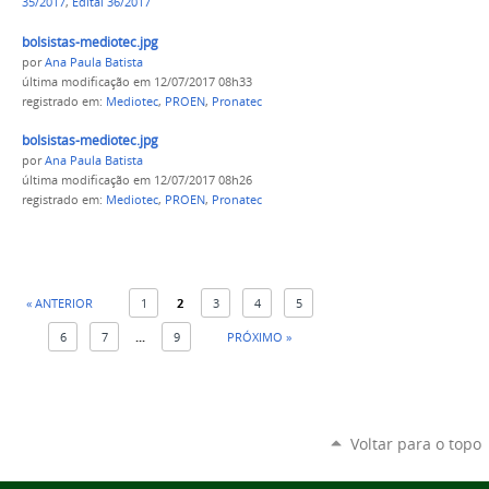
35/2017
,
Edital 36/2017
bolsistas-mediotec.jpg
por
Ana Paula Batista
última modificação
em 12/07/2017 08h33
registrado em:
Mediotec
,
PROEN
,
Pronatec
bolsistas-mediotec.jpg
por
Ana Paula Batista
última modificação
em 12/07/2017 08h26
registrado em:
Mediotec
,
PROEN
,
Pronatec
« ANTERIOR
1
2
3
4
5
6
7
...
9
PRÓXIMO »
Voltar para o topo