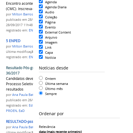
Agenda
Encontro acontece no Campus Manaus Centro
Agenda Diaria
(CMC). Inscreva-se
Audio
por
Milton Barros
Coleção
publicado
em 28/09/2017
—
última modificação
em
Página
28/09/2017 11h48
Evento
registrado em:
ENPED
,
PROEN
,
Ensino
External Content
Arquivo
5 ENPED
Imagem
por
Milton Barros
Link
última modificação
em 28/09/2017 11h45
Capa
registrado em:
ENPED
,
PROEN
,
Ensino
Notícia
Notícias desde
Resultado Pós-graduação em EaD - Edital 35 e
36/2017
Candidatos devem acessar o banner do
Ontem
Processo Seletivo para ter acesso aos
Última semana
Último mês
resultados
Sempre
por
Ana Paula Batista
publicado
em 26/07/2017
registrado em:
Edital 35/2017
,
Edital 36/2017
,
PROEN
,
EaD
Ordenar por
RESULTADO-pss-ead.png
Relevância
por
Ana Paula Batista
data (mais recente primeiro)
última modificação
em 26/07/2017 15h35