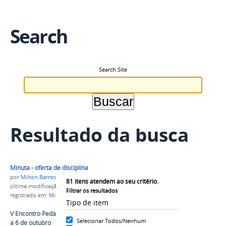
Search
Search Site
Resultado da busca
Minuta - oferta de disciplina
por
Milton Barros
81
itens atendem ao seu critério.
última modificação
em 16/10/2017 17h58
Filtrar os resultados
registrado em:
Minuta
,
PROEN
Tipo de item
V Encontro Pedagógico do IFAM acontece de 02
Selecionar Todos/Nenhum
a 6 de outubro