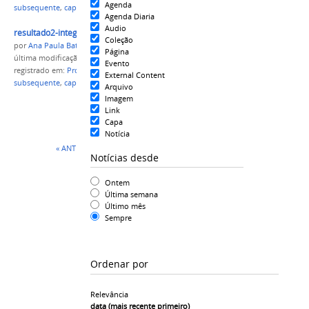
Agenda
subsequente
,
capital
,
Lista Pós Recurso
Agenda Diaria
Audio
resultado2-integrado-subsequente-CAPITAL.png
Coleção
por
Ana Paula Batista
Página
última modificação
em 03/12/2016 11h17
Evento
registrado em:
Processo Seletivo 2017/1
,
integrado
,
External Content
subsequente
,
capital
,
Lista Pós Recurso
Arquivo
Imagem
Link
Capa
Notícia
« ANTERIOR
1
2
Notícias desde
Ontem
Última semana
Último mês
Sempre
Ordenar por
Relevância
data (mais recente primeiro)