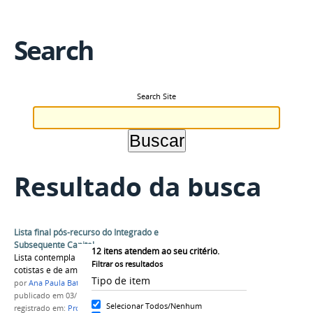
Search
Search Site
Resultado da busca
Lista final pós-recurso do Integrado e
Subsequente Capital
12
itens atendem ao seu critério.
Lista contempla os recursos impetrados de
Filtrar os resultados
cotistas e de ampla concorrência.
Tipo de item
por
Ana Paula Batista
publicado
em 03/12/2016
Selecionar Todos/Nenhum
registrado em:
Processo Seletivo 2017/1
,
integrado
,