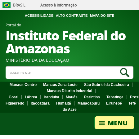
BRASIL
Acesso à informação
ACESSIBILIDADE
ALTO CONTRASTE
MAPA DO SITE
Portal do
Instituto Federal do
Amazonas
MINISTÉRIO DA DA EDUCAÇÃO
Search Site
Sea
Manaus Centro
Manaus Zona Leste
São Gabriel da Cachoeira
Manaus Distrito Industrial
Coari
Lábrea
Iranduba
Maués
Parintins
Tabatinga
Pres
Figueiredo
Itacoatiara
Humaitá
Manacapuru
Eirunepé
Tefé
do Acre