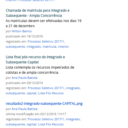
interior
,
Processo Seletivo 2017/1
Chamada de matrícula para Integrado e
Subsequente - Ampla Concorrência
As matrículas devem ser efetivadas nos dias 19
a 21 de dezembro
por
Milton Barros
publicado
em 16/12/2016
registrado em:
Processo Seletivo 2017/1
,
subsequente
,
integrado
,
matrícula
,
interior
Lista final pós-recurso do Integrado e
Subsequente Capital
Lista contempla os recursos impetrados de
cotistas e de ampla concorrência.
por
Ana Paula Batista
publicado
em 03/12/2016
registrado em:
Processo Seletivo 2017/1
,
integrado
,
subsequente
,
capital
,
Lista Pós Recurso
resultado2-integrado-subsequente-CAPITAL.png
por
Ana Paula Batista
última modificação
em 03/12/2016 11h17
registrado em:
Processo Seletivo 2017/1
,
integrado
,
subsequente
,
capital
,
Lista Pós Recurso