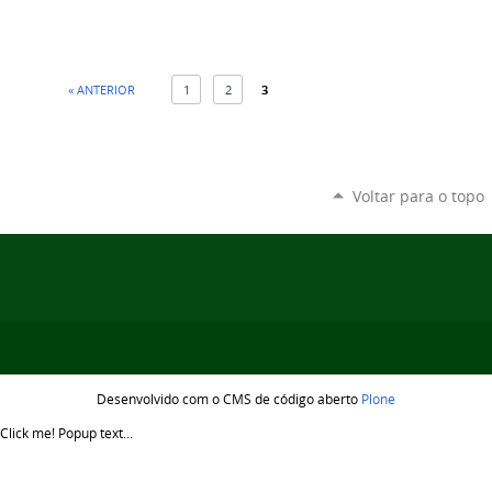
« ANTERIOR
1
2
3
Voltar para o topo
Desenvolvido com o CMS de código aberto
Plone
Click me!
Popup text...