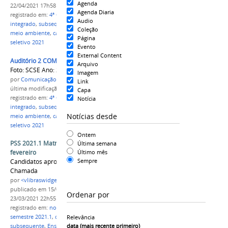
Agenda
22/04/2021 17h58
Agenda Diaria
registrado em:
4ª CHAMADA
,
cursos técnicos
,
Audio
integrado
,
subsequente
,
administração
,
informática
,
Coleção
meio ambiente
,
campus Parintins
,
IFAM
,
processo
Página
seletivo 2021
Evento
External Content
Auditório 2 COMPAC.jpg
Arquivo
Foto: SCSE Ano: 2019
Imagem
por
Comunicação CPR
Link
última modificação
em 22/04/2021 17h23
Capa
registrado em:
4ª CHAMADA
,
cursos técnicos
,
Notícia
integrado
,
subsequente
,
administração
,
informática
,
Notícias desde
meio ambiente
,
campus Parintins
,
IFAM
,
processo
seletivo 2021
Ontem
PSS 2021.1 Matrículas on-line iniciam dia 04 de
Última semana
Último mês
fevereiro
Sempre
Candidatos aprovados são convocados na 1ª
Chamada
por
<vlibraswidget>ccs-cpr</vlibraswidget>
publicado
em 15/01/2021
—
última modificação
em
Ordenar por
23/03/2021 22h55
registrado em:
novos alunos
,
processo seletivo
,
semestre 2021.1
,
cursos técnicos
,
integrado
,
Relevância
data (mais recente primeiro)
subsequente
,
Ensino Médio