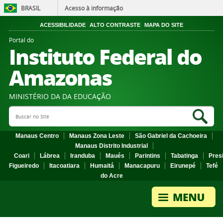
BRASIL
Acesso à informação
ACESSIBILIDADE
ALTO CONTRASTE
MAPA DO SITE
Portal do
Instituto Federal do
Amazonas
MINISTÉRIO DA DA EDUCAÇÃO
Search Site
Sea
Manaus Centro
Manaus Zona Leste
São Gabriel da Cachoeira
Manaus Distrito Industrial
Coari
Lábrea
Iranduba
Maués
Parintins
Tabatinga
Pres
Figueiredo
Itacoatiara
Humaitá
Manacapuru
Eirunepé
Tefé
do Acre