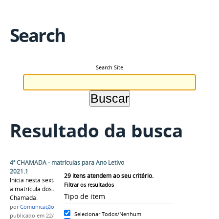
Search
Search Site
Resultado da busca
4ª CHAMADA - matrículas para Ano Letivo
2021.1
29
itens atendem ao seu critério.
Inicia nesta sexta-feira, dia 23 de abril de 2021,
Filtrar os resultados
a matrícula dos alunos convocados na 4ª
Tipo de item
Chamada.
por
Comunicação CPR
Selecionar Todos/Nenhum
publicado
em 22/04/2021
—
última modificação
em