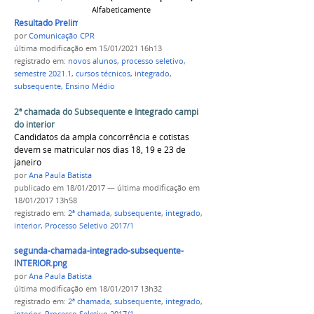
Alfabeticamente
Resultado Preliminar 2021 compact.jpg
por
Comunicação CPR
última modificação
em 15/01/2021 16h13
registrado em:
novos alunos
,
processo seletivo
,
semestre 2021.1
,
cursos técnicos
,
integrado
,
subsequente
,
Ensino Médio
2ª chamada do Subsequente e Integrado campi
do interior
Candidatos da ampla concorrência e cotistas
devem se matricular nos dias 18, 19 e 23 de
janeiro
por
Ana Paula Batista
publicado
em 18/01/2017
—
última modificação
em
18/01/2017 13h58
registrado em:
2ª chamada
,
subsequente
,
integrado
,
interior
,
Processo Seletivo 2017/1
segunda-chamada-integrado-subsequente-
INTERIOR.png
por
Ana Paula Batista
última modificação
em 18/01/2017 13h32
registrado em:
2ª chamada
,
subsequente
,
integrado
,