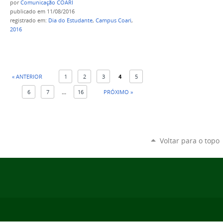
por
Comunicação COARI
publicado
em 11/08/2016
registrado em:
Dia do Estudante
,
Campus Coari
,
2016
« ANTERIOR
1
2
3
4
5
6
7
...
16
PRÓXIMO »
Voltar para o topo