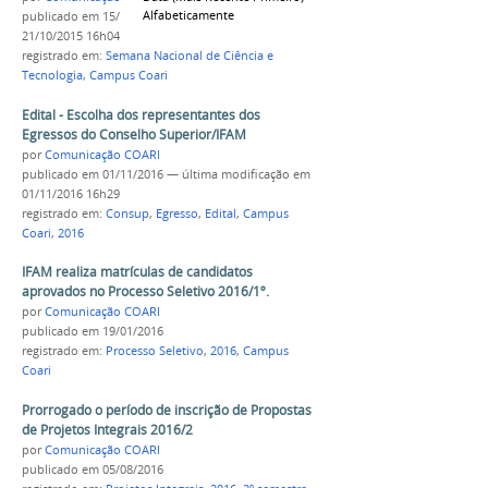
Alfabeticamente
publicado
em 15/10/2015
—
última modificação
em
21/10/2015 16h04
registrado em:
Semana Nacional de Ciência e
Tecnologia
,
Campus Coari
Edital - Escolha dos representantes dos
Egressos do Conselho Superior/IFAM
por
Comunicação COARI
publicado
em 01/11/2016
—
última modificação
em
01/11/2016 16h29
registrado em:
Consup
,
Egresso
,
Edital
,
Campus
Coari
,
2016
IFAM realiza matrículas de candidatos
aprovados no Processo Seletivo 2016/1º.
por
Comunicação COARI
publicado
em 19/01/2016
registrado em:
Processo Seletivo
,
2016
,
Campus
Coari
Prorrogado o período de inscrição de Propostas
de Projetos Integrais 2016/2
por
Comunicação COARI
publicado
em 05/08/2016