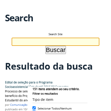
Search
Search Site
Resultado da busca
Edital de seleção para o Programa
Socioassistencial Estudantil 2016/1º Semestre
151
itens atendem ao seu critério.
Processo de seleção para a concessão de
Filtrar os resultados
benefício do Programa Socioassistencial
Tipo de item
Estudantil do ano letivo de 2016/1º Semestre
por
Comunicação COARI
Selecionar Todos/Nenhum
publicado
em 10/03/2016
—
última modificação
em