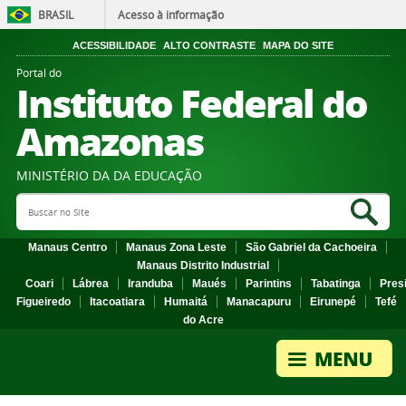
BRASIL
Acesso à informação
ACESSIBILIDADE
ALTO CONTRASTE
MAPA DO SITE
Portal do
Instituto Federal do
Amazonas
MINISTÉRIO DA DA EDUCAÇÃO
Search Site
Sea
Manaus Centro
Manaus Zona Leste
São Gabriel da Cachoeira
Manaus Distrito Industrial
Coari
Lábrea
Iranduba
Maués
Parintins
Tabatinga
Pres
Figueiredo
Itacoatiara
Humaitá
Manacapuru
Eirunepé
Tefé
do Acre