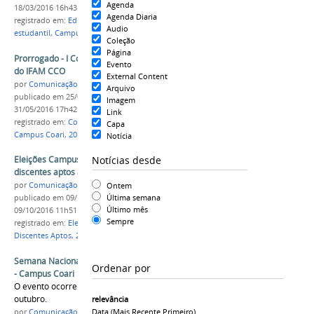
Agenda
18/03/2016 16h43
Agenda Diaria
registrado em:
Edital
,
programa socioassistencial
Audio
estudantil
,
Campus Coari
,
2016
Coleção
Página
Prorrogado - I Concurso Literário da Biblioteca
Evento
do IFAM CCO
External Content
por
Comunicação COARI
Arquivo
publicado
em 25/05/2016
—
última modificação
em
Imagem
31/05/2016 17h42
Link
registrado em:
Concurso Literário
,
Prorrogação
,
Capa
Campus Coari
,
2016
Notícia
Notícias desde
Eleições Campus Coari - Errata da lista de
discentes aptos a votar
Ontem
por
Comunicação COARI
Última semana
publicado
em 09/10/2016
—
última modificação
em
Último mês
09/10/2016 11h51
Sempre
registrado em:
Eleições
,
Campus Coari
,
Errata
,
Discentes Aptos
,
2016
Semana Nacional de Ciência e Tecnologia - IFAM
Ordenar por
- Campus Coari
O evento ocorrerá do dia 19 ao dia 24 de
outubro.
relevância
Data (mais Recente Primeiro)
por
Comunicação COARI