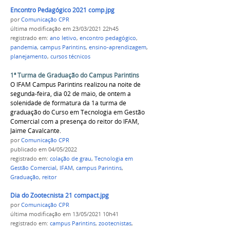
Encontro Pedagógico 2021 comp.jpg
por
Comunicação CPR
última modificação
em 23/03/2021 22h45
registrado em:
ano letivo
,
encontro pedagógico
,
pandemia
,
campus Parintins
,
ensino-aprendizagem
,
planejamento
,
cursos técnicos
1ª Turma de Graduação do Campus Parintins
O IFAM Campus Parintins realizou na noite de
segunda-feira, dia 02 de maio, de ontem a
solenidade de formatura da 1a turma de
graduação do Curso em Tecnologia em Gestão
Comercial com a presença do reitor do IFAM,
Jaime Cavalcante.
por
Comunicação CPR
publicado
em 04/05/2022
registrado em:
colação de grau
,
Tecnologia em
Gestão Comercial
,
IFAM
,
campus Parintins
,
Graduação
,
reitor
Dia do Zootecnista 21 compact.jpg
por
Comunicação CPR
última modificação
em 13/05/2021 10h41
registrado em:
campus Parintins
,
zootecnistas
,