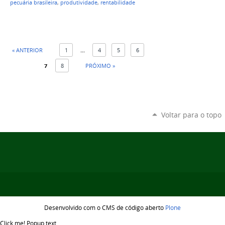
pecuária brasileira
,
produtividade
,
rentabilidade
« ANTERIOR
1
...
4
5
6
7
8
PRÓXIMO »
Voltar para o topo
Desenvolvido com o CMS de código aberto
Plone
Click me!
Popup text...