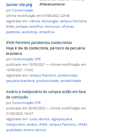
Alfabeticamente
banner site.png
por
Comunicação CPR
última modificação
em 07/06/2022 22h46
registrado em:
ciência
,
tecnologia
,
campus Parintins
,
IFAM
,
jornada científica
,
minicurso
,
oficinas
,
palestras
,
workshop
,
Amazônia
IFAM Parintins parabeniza zootecnistas
Hoje é dia do zootecnista, parceiro da pecuária
brasileira.
por
Comunicação CPR
publicado
em 13/05/2021
—
última modificação
em
13/05/2021 11h02
registrado em:
campus Parintins
,
zootecnistas
,
pecuária brasileira
,
produtividade
,
rentabilidade
Aviário e meliponário do campus estão em fase
de conclusão
por
Comunicação CPR
publicado
em 20/05/2022
—
última modificação
em
21/05/2022 15h57
registrado em:
curso técnico
,
Agropecuária
,
meliponário
,
aviário
,
IFAM
,
campus Parintins
,
UFAM
,
qualidade
,
ensino técnico