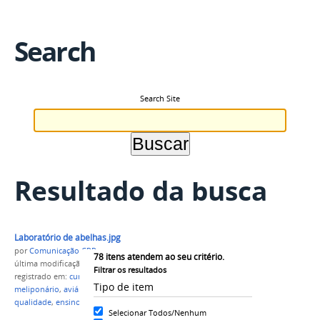
Search
Search Site
Resultado da busca
Laboratório de abelhas.jpg
por
Comunicação CPR
78
itens atendem ao seu critério.
última modificação
em 20/05/2022 22h12
Filtrar os resultados
registrado em:
curso técnico
,
Agropecuária
,
Tipo de item
meliponário
,
aviário
,
IFAM
,
campus Parintins
,
UFAM
,
qualidade
,
ensino técnico
Selecionar Todos/Nenhum