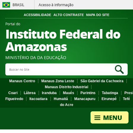
BRASIL
Acesso à informação
ACESSIBILIDADE
ALTO CONTRASTE
MAPA DO SITE
Portal do
Instituto Federal do
Amazonas
MINISTÉRIO DA DA EDUCAÇÃO
Search Site
Sea
Manaus Centro
Manaus Zona Leste
São Gabriel da Cachoeira
Manaus Distrito Industrial
Coari
Lábrea
Iranduba
Maués
Parintins
Tabatinga
Pres
Figueiredo
Itacoatiara
Humaitá
Manacapuru
Eirunepé
Tefé
do Acre