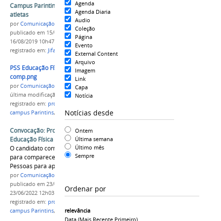
Agenda
Campus Parintins participará do JIFAM com 24
Agenda Diaria
atletas
Audio
por
Comunicação CPR
Coleção
publicado
em 15/08/2019
—
última modificação
em
Página
16/08/2019 10h47
Evento
registrado em:
Jifam
,
campus Parintins
External Content
Arquivo
PSS Educação Física 2022 Convocação
Imagem
comp.png
Link
por
Comunicação CPR
Capa
última modificação
em 23/06/2022 12h01
Notícia
registrado em:
professor substituto
,
educação física
,
Notícias desde
campus Parintins
,
IFAM
,
convocação
,
2ºlugar
Convocação: Professor Substituto na área de
Ontem
Educação Física - 2º lugar
Última semana
Último mês
O candidato convocado tem o prazo de 48 horas
Sempre
para comparecer à Coordenação de Gestão de
Pessoas para apresentação de documentos.
por
Comunicação CPR
publicado
em 23/06/2022
—
última modificação
em
Ordenar por
23/06/2022 12h03
registrado em:
professor substituto
,
educação física
,
relevância
campus Parintins
,
IFAM
,
convocação
,
2ºlugar
Data (mais Recente Primeiro)