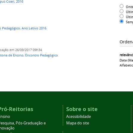
us Coari
,
2016
Ont
Últi
Últi
Sem
o Pedagógico
,
Ano Letivo 2016
Orden
icação
em 26/09/2017 09h34
relevânc
toria de Ensino
,
Encontro Pedagógico
Data (ma
Alfabeti
Pró-Reitorias
Sobre o site
Ensino
Acessibilidade
Pesquisa, Pós-Graduação e
Mapa do site
Inovação