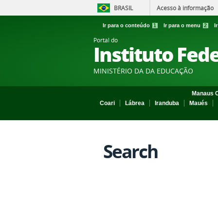
BRASIL
Acesso à informação
Ir para o conteúdo
1
Ir para o menu
2
I
Portal do
Instituto Fed
MINISTÉRIO DA DA EDUCAÇÃO
Manaus C
Coari
Lábrea
Iranduba
Maués
Search