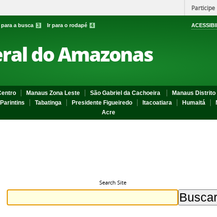
Participe
r para a busca
3
Ir para o rodapé
4
ACESSIBI
eral do Amazonas
entro
Manaus Zona Leste
São Gabriel da Cachoeira
Manaus Distrito 
Parintins
Tabatinga
Presidente Figueiredo
Itacoatiara
Humaitá
Acre
Search Site