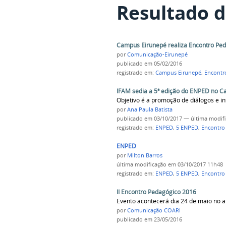
Resultado d
Campus Eirunepé realiza Encontro Peda
por
Comunicação-Eirunepé
publicado
em 05/02/2016
registrado em:
Campus Eirunepé
,
Encontr
IFAM sedia a 5ª edição do ENPED no 
Objetivo é a promoção de diálogos e i
por
Ana Paula Batista
publicado
em 03/10/2017
—
última modif
registrado em:
ENPED
,
5 ENPED
,
Encontro
ENPED
por
Milton Barros
última modificação
em 03/10/2017 11h48
registrado em:
ENPED
,
5 ENPED
,
Encontro
II Encontro Pedagógico 2016
Evento acontecerá dia 24 de maio no a
por
Comunicação COARI
publicado
em 23/05/2016