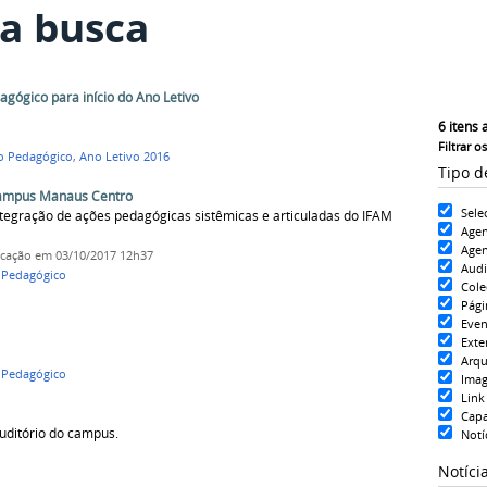
a busca
gógico para início do Ano Letivo
6
itens 
Filtrar o
o Pedagógico
,
Ano Letivo 2016
Tipo d
Campus Manaus Centro
Sele
ntegração de ações pedagógicas sistêmicas e articuladas do IFAM
Age
Agen
icação
em 03/10/2017 12h37
Aud
 Pedagógico
Cole
Pági
Even
Exte
Arqu
 Pedagógico
Ima
Link
Cap
uditório do campus.
Notí
Notíci