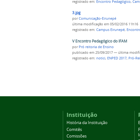
registrado em:
Encontro Pedagógico
,
Camp
3.jpg
por
Comunicação-Eirunepé
última modificação
em 05/02/2016 11h16
registrado em:
Campus Eirunepé
,
Encontr
V Encontro Pedagógico do IFAM
por
Pró reitoria de Ensino
publicado
em 25/09/2017
—
última modif
registrado em:
notici
,
ENPED 2017
,
Pró-Rei
Instituição
História da Instituição
Comitês
Comissões