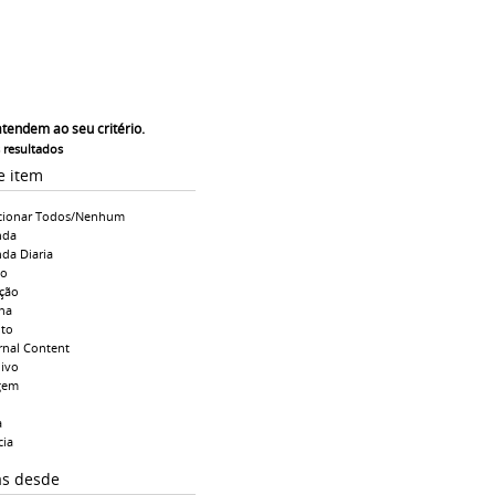
atendem ao seu critério.
s resultados
e item
cionar Todos/Nenhum
nda
da Diaria
io
ção
na
to
rnal Content
ivo
gem
a
cia
as desde