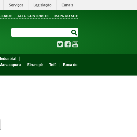
Serviços
Legislação
Canais
LIDADE
ALTO CONTRASTE
MAPA DO SITE
Search Site
Search Site
Twitter
Facebook
YouTube
Industrial
Manacapuru
Eirunepé
Tefé
Boca do