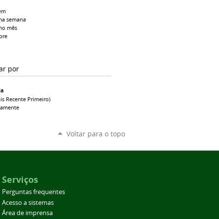
em
ma semana
mo mês
pre
ar por
ia
is Recente Primeiro)
camente
Voltar para o topo
Serviços
Perguntas frequentes
Acesso a sistemas
Área de imprensa