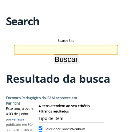
Search
Search Site
Resultado da busca
Encontro Pedagógico do IFAM acontece em
Parintins
4
itens atendem ao seu critério.
Este ano, o evento ocorrerá nos dias 30 de maio
Filtrar os resultados
a 03 de junho.
Tipo de item
por
vanessa
publicado
em 30/05/2016
—
última modificação
em
Selecionar Todos/Nenhum
30/05/2016 10h31