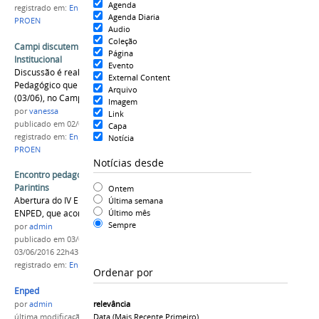
Agenda
registrado em:
Enped 2016
,
Campus Parintins
,
Agenda Diaria
PROEN
Audio
Coleção
Campi discutem Projeto Político Pedagógico
Página
Institucional
Evento
Discussão é realizada durante o IV Encontro
External Content
Pedagógico que ocorre até esta sexta-feira
Arquivo
(03/06), no Campus Parintins.
Imagem
por
vanessa
Link
publicado
em 02/06/2016
Capa
registrado em:
Enped 2016
,
Campus Parintins
,
Notícia
PROEN
Notícias desde
Encontro pedagogico do ifam acontece em
Parintins
Ontem
Abertura do IV Encontro Pedagógico do IFAM -
Última semana
Último mês
ENPED, que acontece no Campus Parintins.
Sempre
por
admin
publicado
em 03/06/2016
—
última modificação
em
03/06/2016 22h43
registrado em:
Enped 2016
,
PARINTIS
,
PROEN
Ordenar por
Enped
relevância
por
admin
Data (mais Recente Primeiro)
última modificação
em 03/06/2016 22h43