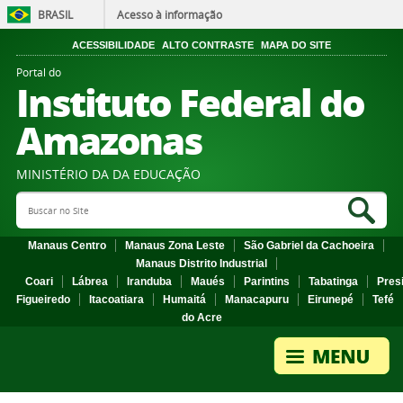
BRASIL
Acesso à informação
ACESSIBILIDADE
ALTO CONTRASTE
MAPA DO SITE
Portal do
Instituto Federal do
Amazonas
MINISTÉRIO DA DA EDUCAÇÃO
Search Site
Sea
Manaus Centro
Manaus Zona Leste
São Gabriel da Cachoeira
Manaus Distrito Industrial
Coari
Lábrea
Iranduba
Maués
Parintins
Tabatinga
Pres
Figueiredo
Itacoatiara
Humaitá
Manacapuru
Eirunepé
Tefé
do Acre