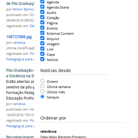
Agenda
de Pós Graduação Lato Sensu
Agenda Diaria
por
Milton Barros
Audio
publicado
em 12/04/2016
—
última modificação
em
Coleção
29/04/2016 00h02
Página
registrado em:
EaD
,
Pós-Graduação
Evento
External Content
168727886.jpg
Arquivo
por
vanessa
Imagem
última modificação
em 16/03/2016 15h11
Link
registrado em:
Pós-Graduação
,
EaD
,
Formação
Capa
Pedagógica para a Docência
Notícia
Notícias desde
Pós-Graduação em Formação Pedagógica para
a Docência na EPT
Estão abertas as inscrições para o processo
Ontem
seletivo da pós-graduação Lato Sensu em
Última semana
Último mês
Formação Pedagógica para a Docência na
Sempre
Educação Profissional e Tecnológica.
por
vanessa
publicado
em 14/03/2016
—
última modificação
em
16/03/2016 15h13
Ordenar por
registrado em:
Pós-Graduação
,
EaD
,
Formação
Pedagógica para a Docência
relevância
Reconhecimento de títulos de pós-graduação
Data (mais Recente Primeiro)