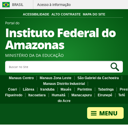
BRASIL
Acesso à informação
ACESSIBILIDADE
ALTO CONTRASTE
MAPA DO SITE
Portal do
Instituto Federal do
Amazonas
MINISTÉRIO DA DA EDUCAÇÃO
Search Site
Sea
Manaus Centro
Manaus Zona Leste
São Gabriel da Cachoeira
Manaus Distrito Industrial
Coari
Lábrea
Iranduba
Maués
Parintins
Tabatinga
Pres
Figueiredo
Itacoatiara
Humaitá
Manacapuru
Eirunepé
Tefé
do Acre