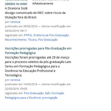
Alfabeticamente
obtidos no exterior
A Diretoria Sistêmica de Pós-Graduação/PPPGI
divulga comunicado do MEC sobre riscos da
titulação fora do Brasil.
por
vanessa
publicado
em 26/02/2016
—
última modificação
em
26/02/2016 16h11
registrado em:
PPPGI
,
Diretoria de Pós-Graduação
,
Reconhecimento
,
Títulos
,
Pós-Graduação
Inscrições prorrogadas para Pós-Graduação em
Formação Pedagógica
Inscrições foram prorrogadas até 28 de março
para o processo seletivo da pós-graduação Lato
Sensu em Formação Pedagógica para a
Docência na Educação Profissional e
Tecnológica.
por
vanessa
publicado
em 14/03/2016
—
última modificação
em
22/03/2016 15h05
registrado em:
Pós-Graduação
,
EaD
,
Formação
Pedagógica para a Docência
,
prorrogação