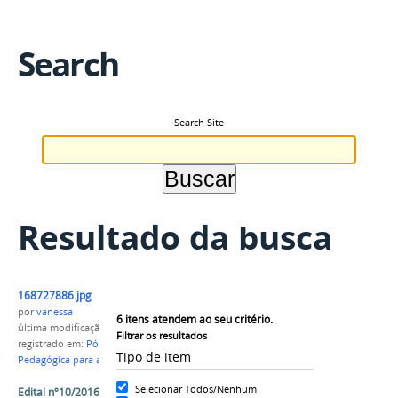
Search
Search Site
Resultado da busca
168727886.jpg
por
vanessa
6
itens atendem ao seu critério.
última modificação
em 14/03/2016 08h40
Filtrar os resultados
registrado em:
Pós-Graduação
,
EaD
,
Formação
Tipo de item
Pedagógica para a Docência
Selecionar Todos/Nenhum
Edital nº10/2016 - Vagas remanescentes Curso