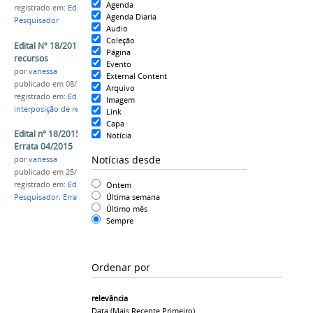
Agenda
registrado em:
Edital nº18/2015
,
EaD
,
Professor
Agenda Diaria
Pesquisador
Audio
Coleção
Edital Nº 18/2015: resultado da interposição de
Página
recursos
Evento
por
vanessa
External Content
publicado
em 08/10/2015
Arquivo
registrado em:
Edital Nº 18/2015
,
Resultado da
Imagem
interposição de recursos
,
Professor Pesquisador
Link
Capa
Edital n° 18/2015 - Professor Pesquisador:
Notícia
Errata 04/2015
Notícias desde
por
vanessa
publicado
em 25/11/2015
Ontem
registrado em:
Edital n° 18/2015
,
Professor
Última semana
Pesquisador
,
Errata 04/2015
Último mês
Sempre
Ordenar por
relevância
Data (mais Recente Primeiro)