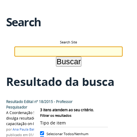
Search
Search Site
Resultado da busca
Resultado Edital nº 18/2015 - Professor
Pesquisador
3
itens atendem ao seu critério.
A Coordenação Sistêmica do Ensino a Distância
Filtrar os resultados
divulga resultado da análise curricular e
Tipo de item
capacitação on-line
por
Ana Paula Batista
Selecionar Todos/Nenhum
publicado
em 01/10/2015