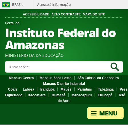
BRASIL
Acesso à informação
ACESSIBILIDADE
ALTO CONTRASTE
MAPA DO SITE
Portal do
Instituto Federal do
Amazonas
MINISTÉRIO DA DA EDUCAÇÃO
Search Site
Sea
Manaus Centro
Manaus Zona Leste
São Gabriel da Cachoeira
Manaus Distrito Industrial
Coari
Lábrea
Iranduba
Maués
Parintins
Tabatinga
Pres
Figueiredo
Itacoatiara
Humaitá
Manacapuru
Eirunepé
Tefé
do Acre