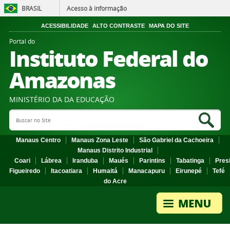
BRASIL
Acesso à informação
ACESSIBILIDADE
ALTO CONTRASTE
MAPA DO SITE
Portal do
Instituto Federal do
Amazonas
MINISTÉRIO DA DA EDUCAÇÃO
Search Site
Sea
Manaus Centro
Manaus Zona Leste
São Gabriel da Cachoeira
Manaus Distrito Industrial
Coari
Lábrea
Iranduba
Maués
Parintins
Tabatinga
Pres
Figueiredo
Itacoatiara
Humaitá
Manacapuru
Eirunepé
Tefé
do Acre