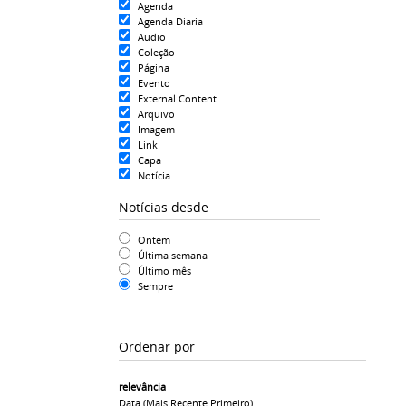
Agenda
Agenda Diaria
Audio
Coleção
Página
Evento
External Content
Arquivo
Imagem
Link
Capa
Notícia
Notícias desde
Ontem
Última semana
Último mês
Sempre
Ordenar por
relevância
Data (mais Recente Primeiro)