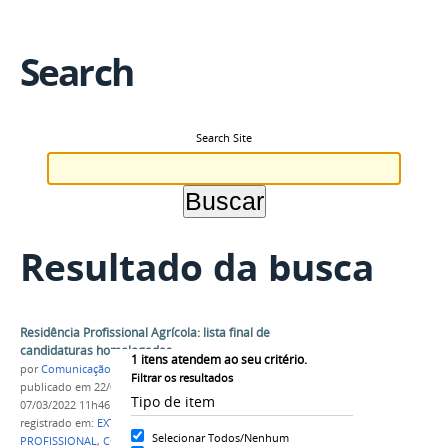
Search
Search Site
Resultado da busca
Residência Profissional Agrícola: lista final de
candidaturas homologadas
1
itens atendem ao seu critério.
por
Comunicação COARI
Filtrar os resultados
publicado
em 22/02/2022
—
última modificação
em
Tipo de item
07/03/2022 11h46
registrado em:
EXTENSÃO
,
EDITAL
,
RESIDÊNCIA
Selecionar Todos/Nenhum
PROFISSIONAL
,
COARI
,
2022
,
2021