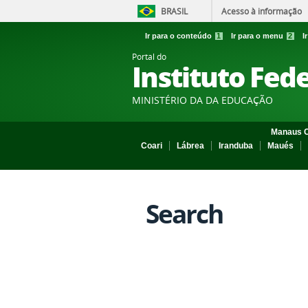
BRASIL
Acesso à informação
Ir para o conteúdo
1
Ir para o menu
2
I
Portal do
Instituto Fed
MINISTÉRIO DA DA EDUCAÇÃO
Manaus C
Coari
Lábrea
Iranduba
Maués
Search