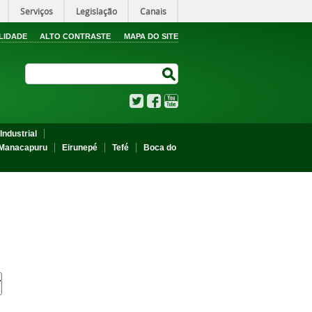
Serviços
Legislação
Canais
LIDADE
ALTO CONTRASTE
MAPA DO SITE
Search Site
Search Site
Twitter
Facebook
YouTube
Industrial
Manacapuru
Eirunepé
Tefé
Boca do