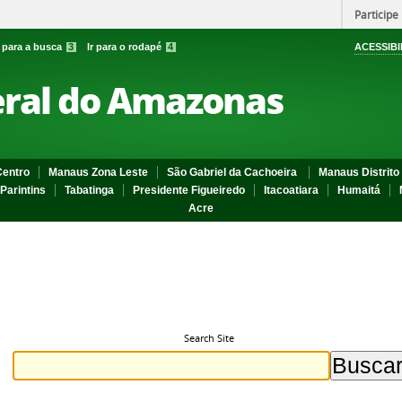
Participe
r para a busca
3
Ir para o rodapé
4
ACESSIBI
eral do Amazonas
entro
Manaus Zona Leste
São Gabriel da Cachoeira
Manaus Distrito 
Parintins
Tabatinga
Presidente Figueiredo
Itacoatiara
Humaitá
Acre
Search Site