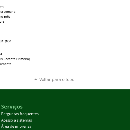
em
ma semana
mo mês
pre
ar por
ia
is Recente Primeiro)
camente
Voltar para o topo
Serviços
Perguntas frequentes
Acesso a sistemas
Área de imprensa