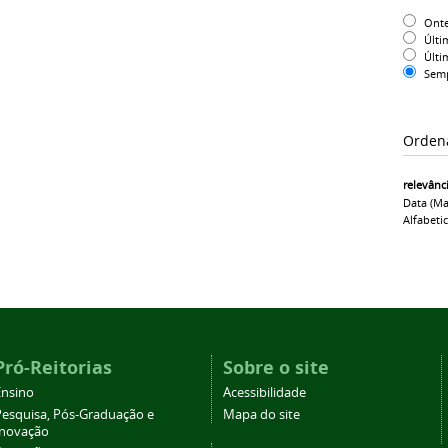
Ont
Últi
Últi
Sem
Orden
relevânc
Data (ma
Alfabeti
Pró-Reitorias
Sobre o site
Ensino
Acessibilidade
Pesquisa, Pós-Graduação e
Mapa do site
Inovação