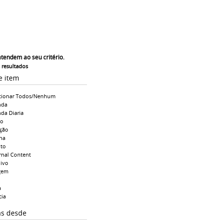
atendem ao seu critério.
s resultados
e item
cionar Todos/Nenhum
nda
da Diaria
io
ção
na
to
rnal Content
ivo
gem
a
cia
as desde