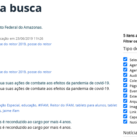
a busca
tuto Federal do Amazonas.
5
itens 
icação
em 23/06/2019 11h26
Filtrar o
e do reitor 2019
,
posse do reitor
Tipo d
Sele
Age
Agen
e do reitor 2019
,
posse do reitor
Aud
Cole
nua suas ações de combate aos efeitos da pandemia de covid-19.
Pági
nua suas ações de combate aos efeitos da pandemia de covid-19.
Even
Exte
Arqu
ção Especial
,
educação
,
#IFAM
,
Reitor do IFAM
,
tablets para alunos
,
tablets
,
Ima
s
,
Jaime ifam
Link
Cap
s é reconduzido ao cargo por mais 4 anos.
Notí
s é reconduzido ao cargo por mais 4 anos.
Notíci