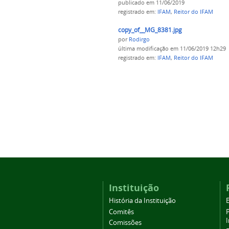
publicado
em 11/06/2019
registrado em:
IFAM
,
Reitor do IFAM
copy_of__MG_8381.jpg
por
Rodirgo
última modificação
em 11/06/2019 12h29
registrado em:
IFAM
,
Reitor do IFAM
Instituição
História da Instituição
Comitês
Comissões