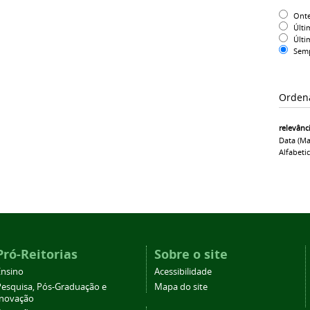
Ont
Últi
Últi
Sem
Orden
relevânc
Data (ma
Alfabeti
Pró-Reitorias
Sobre o site
Ensino
Acessibilidade
Pesquisa, Pós-Graduação e
Mapa do site
Inovação