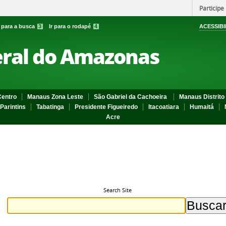
Participe
r para a busca
3
Ir para o rodapé
4
ACESSIBI
eral do Amazonas
entro
Manaus Zona Leste
São Gabriel da Cachoeira
Manaus Distrito 
Parintins
Tabatinga
Presidente Figueiredo
Itacoatiara
Humaitá
Acre
Search Site