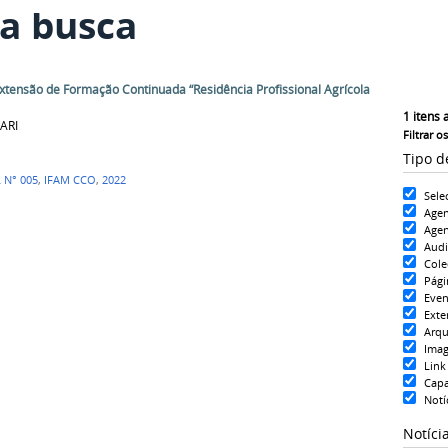
a busca
Extensão de Formação Continuada “Residência Profissional Agrícola
1
itens 
ARI
Filtrar o
Tipo d
 N° 005
,
IFAM CCO
,
2022
Sele
Age
Agen
Aud
Cole
Pági
Even
Exte
Arqu
Ima
Link
Cap
Notí
Notíci