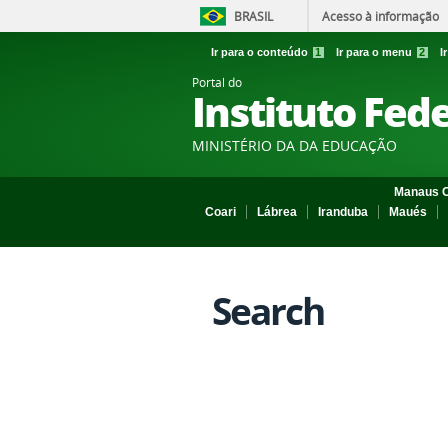
BRASIL
Acesso à informação
Ir para o conteúdo
1
Ir para o menu
2
I
Portal do
Instituto Fed
MINISTÉRIO DA DA EDUCAÇÃO
Manaus C
Coari
Lábrea
Iranduba
Maués
Search