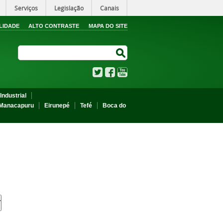
Serviços
Legislação
Canais
LIDADE
ALTO CONTRASTE
MAPA DO SITE
Search Site
Search Site
Twitter
Facebook
YouTube
Industrial
Manacapuru
Eirunepé
Tefé
Boca do