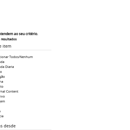
atendem ao seu critério.
s resultados
e item
cionar Todos/Nenhum
nda
da Diaria
io
ção
na
to
rnal Content
ivo
gem
a
cia
as desde