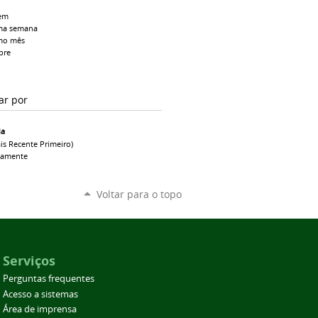
em
ma semana
mo mês
pre
ar por
ia
is Recente Primeiro)
camente
Voltar para o topo
Serviços
Perguntas frequentes
Acesso a sistemas
Área de imprensa