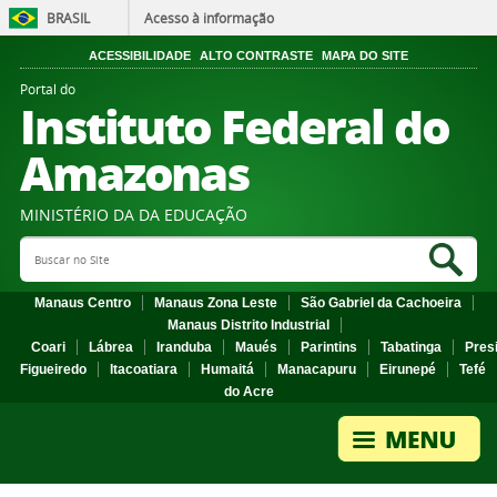
BRASIL
Acesso à informação
ACESSIBILIDADE
ALTO CONTRASTE
MAPA DO SITE
Portal do
Instituto Federal do
Amazonas
MINISTÉRIO DA DA EDUCAÇÃO
Search Site
Sea
Manaus Centro
Manaus Zona Leste
São Gabriel da Cachoeira
Manaus Distrito Industrial
Coari
Lábrea
Iranduba
Maués
Parintins
Tabatinga
Pres
Figueiredo
Itacoatiara
Humaitá
Manacapuru
Eirunepé
Tefé
do Acre