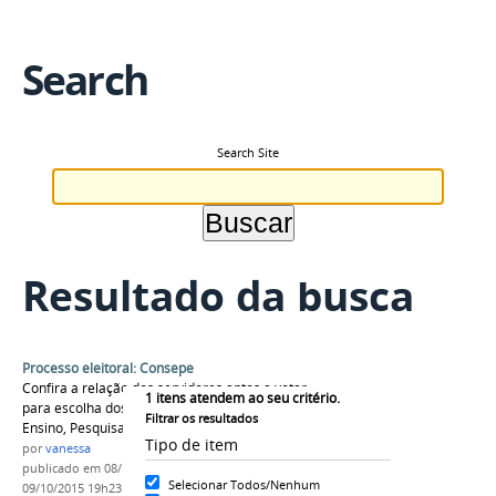
Search
Search Site
Resultado da busca
Processo eleitoral: Consepe
Confira a relação dos servidores aptos a votar
1
itens atendem ao seu critério.
para escolha dos membros do Conselho de
Filtrar os resultados
Ensino, Pesquisa e Extensão.
Tipo de item
por
vanessa
publicado
em 08/10/2015
—
última modificação
em
Selecionar Todos/Nenhum
09/10/2015 19h23