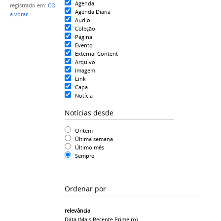
Agenda
registrado em:
CONSEPE
,
Eleições
,
Servidores aptos
Agenda Diaria
a votar
Audio
Coleção
Página
Evento
External Content
Arquivo
Imagem
Link
Capa
Notícia
Notícias desde
Ontem
Última semana
Último mês
Sempre
Ordenar por
relevância
Data (mais Recente Primeiro)