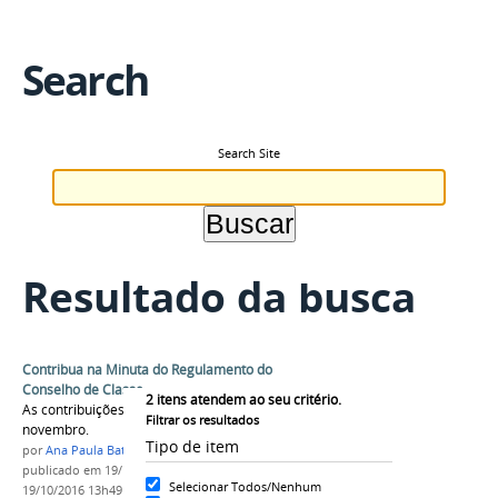
Search
Search Site
Resultado da busca
Contribua na Minuta do Regulamento do
Conselho de Classe
2
itens atendem ao seu critério.
As contribuições podem ser feitas até 4 de
Filtrar os resultados
novembro.
Tipo de item
por
Ana Paula Batista
publicado
em 19/10/2016
—
última modificação
em
Selecionar Todos/Nenhum
19/10/2016 13h49