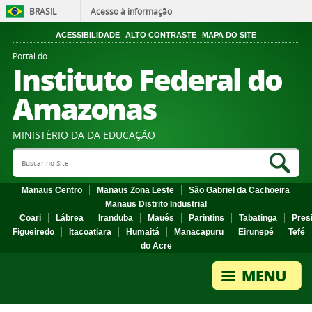
BRASIL
Acesso à informação
ACESSIBILIDADE
ALTO CONTRASTE
MAPA DO SITE
Portal do
Instituto Federal do
Amazonas
MINISTÉRIO DA DA EDUCAÇÃO
Search Site
Sea
Manaus Centro
Manaus Zona Leste
São Gabriel da Cachoeira
Manaus Distrito Industrial
Coari
Lábrea
Iranduba
Maués
Parintins
Tabatinga
Pres
Figueiredo
Itacoatiara
Humaitá
Manacapuru
Eirunepé
Tefé
do Acre