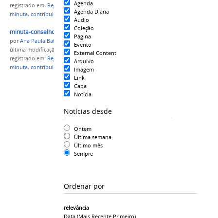
Agenda
registrado em:
Regulamento do Conselho de Classe
,
Agenda Diaria
minuta
,
contribuições
Audio
Coleção
minuta-conselho-de-classe.jpg
Página
por
Ana Paula Batista
Evento
última modificação
em 19/10/2016 09h16
External Content
registrado em:
Regulamento do Conselho de Classe
,
Arquivo
minuta
,
contribuições
Imagem
Link
Capa
Notícia
Notícias desde
Ontem
Última semana
Último mês
Sempre
Ordenar por
relevância
Data (mais Recente Primeiro)