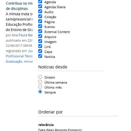
Agenda
Contribua na minuta de normatização de oferta
Agenda Diaria
de disciplinas
Audio
A minuta trata sobre a modalidade
Coleção
semipresencial nos cursos presenciais da
Página
Educação Profissional Técnica de Nível Médio e
Evento
do Ensino de Graduação
External Content
por
Ana Paula Batista
Arquivo
publicado
em 22/06/2017
—
última modificação
em
Imagem
22/06/2017 09h56
Link
registrado em:
cursos presenciais da Educação
Capa
Profissional Técnica de Nível Médio e do Ensino de
Notícia
Graduação
,
minuta
,
PROEN
Notícias desde
Ontem
Última semana
Último mês
Sempre
Ordenar por
relevância
Data (mais Recente Primeiro)