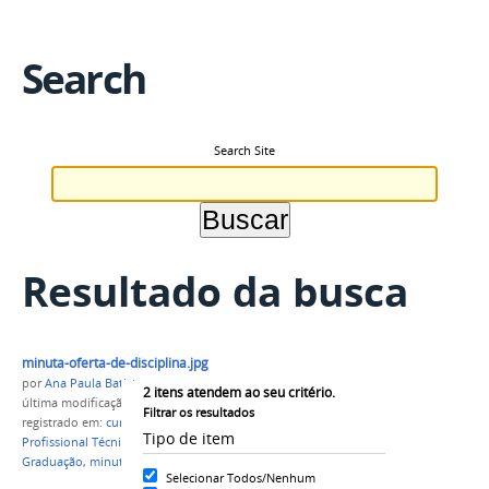
Search
Search Site
Resultado da busca
minuta-oferta-de-disciplina.jpg
por
Ana Paula Batista
2
itens atendem ao seu critério.
última modificação
em 22/06/2017 09h56
Filtrar os resultados
registrado em:
cursos presenciais da Educação
Tipo de item
Profissional Técnica de Nível Médio e do Ensino de
Graduação
,
minuta
,
PROEN
Selecionar Todos/Nenhum