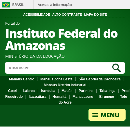
BRASIL
Acesso à informação
ACESSIBILIDADE
ALTO CONTRASTE
MAPA DO SITE
Portal do
Instituto Federal do
Amazonas
MINISTÉRIO DA DA EDUCAÇÃO
Search Site
Sea
Manaus Centro
Manaus Zona Leste
São Gabriel da Cachoeira
Manaus Distrito Industrial
Coari
Lábrea
Iranduba
Maués
Parintins
Tabatinga
Pres
Figueiredo
Itacoatiara
Humaitá
Manacapuru
Eirunepé
Tefé
do Acre