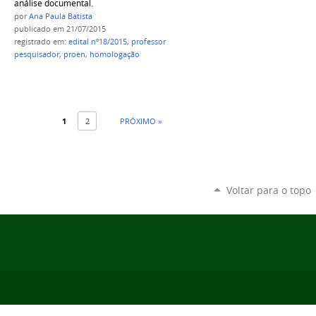
análise documental.
por
Ana Paula Batista
publicado
em 21/07/2015
registrado em:
edital nº18/2015
,
professor
pesquisador
,
proen
,
homologação
1
2
PRÓXIMO »
Voltar para o topo