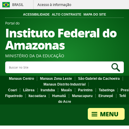
BRASIL
Acesso à informação
ACESSIBILIDADE
ALTO CONTRASTE
MAPA DO SITE
Portal do
Instituto Federal do
Amazonas
MINISTÉRIO DA DA EDUCAÇÃO
Search Site
Sea
Manaus Centro
Manaus Zona Leste
São Gabriel da Cachoeira
Manaus Distrito Industrial
Coari
Lábrea
Iranduba
Maués
Parintins
Tabatinga
Pres
Figueiredo
Itacoatiara
Humaitá
Manacapuru
Eirunepé
Tefé
do Acre