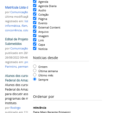
Agenda
Agenda Diaria
Matrícula Lista de espera 2022 comp.png
Audio
por
Comunicação CPR
Coleção
última modificação
em 27/07/2022 16h52
Página
registrado em:
lista de espera
,
m
,
meio ambiente
,
Evento
informática
,
ifam
,
campus parintins
,
ampla
External Content
concorrência
,
cota
Arquivo
Imagem
Edital de Projetos Integrais 2022 - Projetos
Link
Submetidos
Capa
por
Comunicação CPR
Notícia
publicado
em 28/07/2022
—
última modificação
em
Notícias desde
26/08/2022 00h46
registrado em:
projetos integrais
,
ifam
,
campus
Ontem
Parintins
,
permanência
,
êxito
,
seleção
Última semana
Último mês
Alunos dos cursos de graduação do Instituto
Sempre
Federal do Amazonas.
Alunos dos cursos de graduação do Instituto
Federal do Amazonas são recebidos pelo Reitor
para discutir assuntos relacionados aos
Ordenar por
programas de mobilidade Internacional do
Instituto.
relevância
por
Rodirgo
Data (mais Recente Primeiro)
publicado
em 12/04/2019
—
última modificação
em