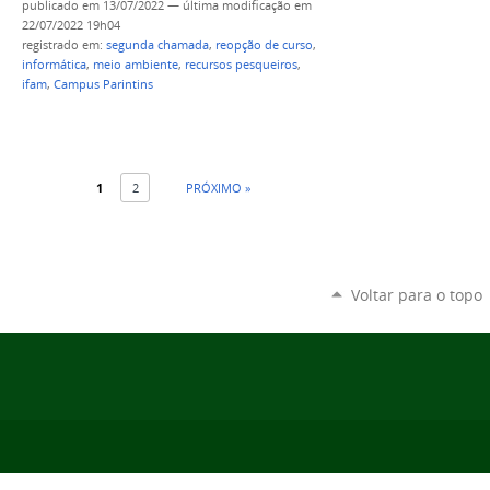
publicado
em 13/07/2022
—
última modificação
em
22/07/2022 19h04
registrado em:
segunda chamada
,
reopção de curso
,
informática
,
meio ambiente
,
recursos pesqueiros
,
ifam
,
Campus Parintins
1
2
PRÓXIMO »
Voltar para o topo