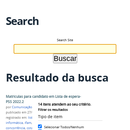
Search
Search Site
Resultado da busca
Matriculas para candidato em Lista de espera-
PSS 2022.2
14
itens atendem ao seu critério.
por
Comunicação CPR
Filtrar os resultados
publicado
em 27/07/2022
Tipo de item
registrado em:
lista de espera
,
m
,
meio ambiente
,
informática
,
ifam
,
campus parintins
,
ampla
Selecionar Todos/Nenhum
concorrência
,
cota