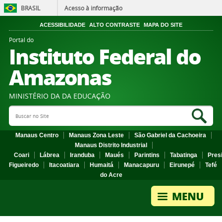
BRASIL
Acesso à informação
ACESSIBILIDADE
ALTO CONTRASTE
MAPA DO SITE
Portal do
Instituto Federal do
Amazonas
MINISTÉRIO DA DA EDUCAÇÃO
Search Site
Sea
Manaus Centro
Manaus Zona Leste
São Gabriel da Cachoeira
Manaus Distrito Industrial
Coari
Lábrea
Iranduba
Maués
Parintins
Tabatinga
Pres
Figueiredo
Itacoatiara
Humaitá
Manacapuru
Eirunepé
Tefé
do Acre