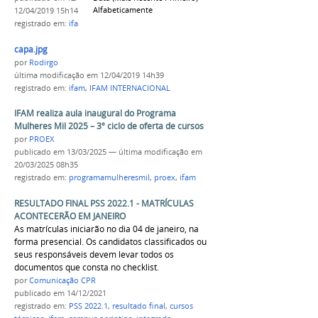
Alfabeticamente
12/04/2019 15h14
registrado em:
ifam
,
IFAM INTERNACIONAL
capa.jpg
por
Rodirgo
última modificação
em 12/04/2019 14h39
registrado em:
ifam
,
IFAM INTERNACIONAL
IFAM realiza aula inaugural do Programa
Mulheres Mil 2025 – 3º ciclo de oferta de cursos
por
PROEX
publicado
em 13/03/2025
—
última modificação
em
20/03/2025 08h35
registrado em:
programamulheresmil
,
proex
,
ifam
RESULTADO FINAL PSS 2022.1 - MATRÍCULAS
ACONTECERÃO EM JANEIRO
As matrículas iniciarão no dia 04 de janeiro, na
forma presencial. Os candidatos classificados ou
seus responsáveis devem levar todos os
documentos que consta no checklist.
por
Comunicação CPR
publicado
em 14/12/2021
registrado em:
PSS 2022.1
,
resultado final
,
cursos