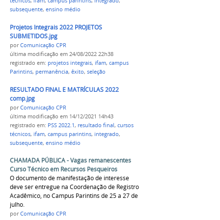
técnicos
,
ifam
,
campus parintins
,
integrado
,
subsequente
,
ensino médio
Projetos Integrais 2022 PROJETOS
SUBMETIDOS.jpg
por
Comunicação CPR
última modificação
em 24/08/2022 22h38
registrado em:
projetos integrais
,
ifam
,
campus
Parintins
,
permanência
,
êxito
,
seleção
RESULTADO FINAL E MATRÍCULAS 2022
comp.jpg
por
Comunicação CPR
última modificação
em 14/12/2021 14h43
registrado em:
PSS 2022.1
,
resultado final
,
cursos
técnicos
,
ifam
,
campus parintins
,
integrado
,
subsequente
,
ensino médio
CHAMADA PÚBLICA - Vagas remanescentes
Curso Técnico em Recursos Pesqueiros
O documento de manifestação de interesse
deve ser entregue na Coordenação de Registro
Acadêmico, no Campus Parintins de 25 a 27 de
julho.
por
Comunicação CPR