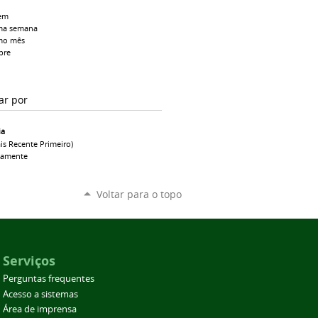
em
ma semana
mo mês
pre
ar por
ia
is Recente Primeiro)
camente
Voltar para o topo
Serviços
Perguntas frequentes
Acesso a sistemas
Área de imprensa