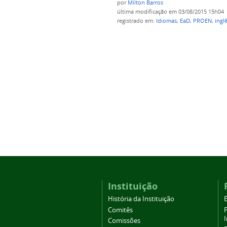
por
Milton Barros
última modificação
em 03/08/2015 15h04
registrado em:
Idiomas
,
EaD
,
PROEN
,
ingl
Instituição
História da Instituição
Comitês
Comissões