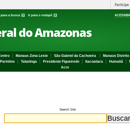
Participe
r para a busca
3
Ir para o rodapé
4
ACESSIBI
eral do Amazonas
entro
Manaus Zona Leste
São Gabriel da Cachoeira
Manaus Distrito 
Parintins
Tabatinga
Presidente Figueiredo
Itacoatiara
Humaitá
Acre
Search Site