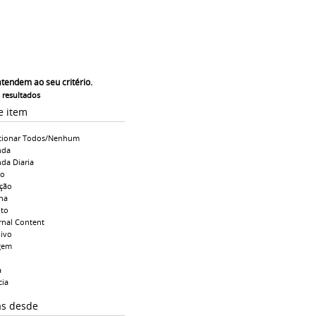
atendem ao seu critério.
s resultados
e item
cionar Todos/Nenhum
nda
da Diaria
io
ção
na
to
rnal Content
ivo
gem
a
cia
as desde