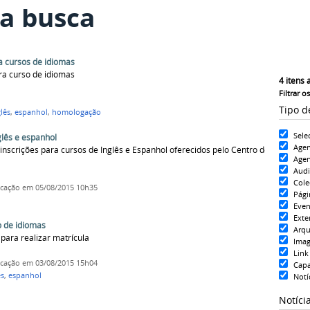
a busca
a cursos de idiomas
ra curso de idiomas
4
itens 
Filtrar o
Tipo d
lês
,
espanhol
,
homologação
Sele
glês e espanhol
Age
inscrições para cursos de Inglês e Espanhol oferecidos pelo Centro de
Agen
Aud
Cole
icação
em 05/08/2015 10h35
Pági
Even
Exte
o de idiomas
Arqu
para realizar matrícula
Ima
Link
icação
em 03/08/2015 15h04
Cap
ês
,
espanhol
Notí
Notíci