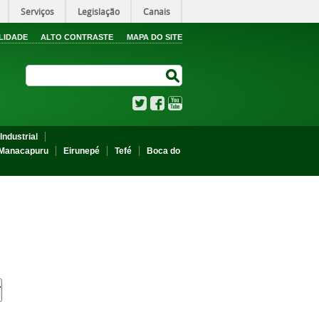
Serviços
Legislação
Canais
LIDADE
ALTO CONTRASTE
MAPA DO SITE
Search Site
Search Site
Twitter
Facebook
YouTube
Industrial
Manacapuru
Eirunepé
Tefé
Boca do