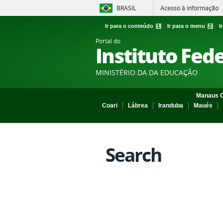
BRASIL
Acesso à informação
Ir para o conteúdo
1
Ir para o menu
2
I
Portal do
Instituto Fed
MINISTÉRIO DA DA EDUCAÇÃO
Manaus C
Coari
Lábrea
Iranduba
Maués
Search