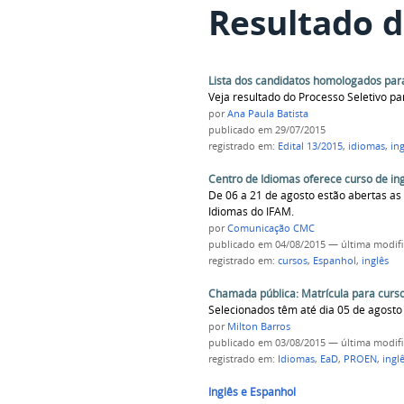
Resultado d
Lista dos candidatos homologados par
Veja resultado do Processo Seletivo pa
por
Ana Paula Batista
publicado
em 29/07/2015
registrado em:
Edital 13/2015
,
idiomas
,
ing
Centro de Idiomas oferece curso de in
De 06 a 21 de agosto estão abertas as 
Idiomas do IFAM.
por
Comunicação CMC
publicado
em 04/08/2015
—
última modif
registrado em:
cursos
,
Espanhol
,
inglês
Chamada pública: Matrícula para curs
Selecionados têm até dia 05 de agosto 
por
Milton Barros
publicado
em 03/08/2015
—
última modif
registrado em:
Idiomas
,
EaD
,
PROEN
,
ingl
Inglês e Espanhol