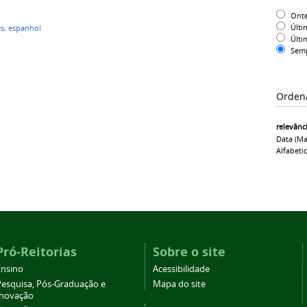
Ont
Últi
ês
,
espanhol
Últi
Sem
Orden
relevânc
Data (ma
Alfabeti
Pró-Reitorias
Sobre o site
Ensino
Acessibilidade
Pesquisa, Pós-Graduação e
Mapa do site
Inovação