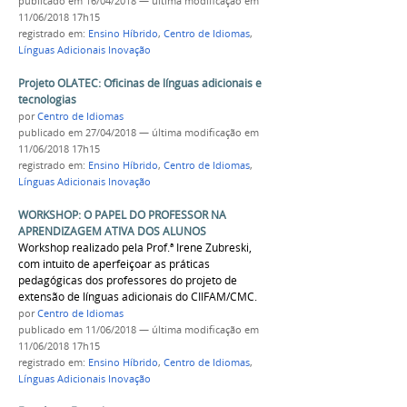
publicado
em 16/04/2018
—
última modificação
em
11/06/2018 17h15
registrado em:
Ensino Híbrido
,
Centro de Idiomas
,
Línguas Adicionais Inovação
Projeto OLATEC: Oficinas de línguas adicionais e
tecnologias
por
Centro de Idiomas
publicado
em 27/04/2018
—
última modificação
em
11/06/2018 17h15
registrado em:
Ensino Híbrido
,
Centro de Idiomas
,
Línguas Adicionais Inovação
WORKSHOP: O PAPEL DO PROFESSOR NA
APRENDIZAGEM ATIVA DOS ALUNOS
Workshop realizado pela Prof.ª Irene Zubreski,
com intuito de aperfeiçoar as práticas
pedagógicas dos professores do projeto de
extensão de línguas adicionais do CIIFAM/CMC.
por
Centro de Idiomas
publicado
em 11/06/2018
—
última modificação
em
11/06/2018 17h15
registrado em:
Ensino Híbrido
,
Centro de Idiomas
,
Línguas Adicionais Inovação