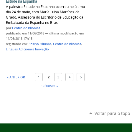
Estude na Espanha
A palestra Estude na Espanha ocorreu no último
dia 24 de maio, com María Luisa Martínez de
Grado, Assessora do Escritório de Educação da
Embaixada da Espanha no Brasil
por
Centro de Idiomas
publicado
em 11/06/2018
—
última modificação
em
11/06/2018 17h15
registrado em:
Ensino Híbrido
,
Centro de Idiomas
,
Línguas Adicionais Inovação
« ANTERIOR
1
2
3
4
5
PRÓXIMO »
Voltar para o topo