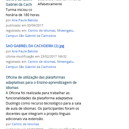
Alfabeticamente
Gabriel da Cachoeira
Turma iniciou com 15 alunos e tem carga
horária de 180 horas.
por
Ana Paula Batista
publicado
em 03/04/2017
registrado em:
Centro de Idiomas
,
Nheengatu
,
Campus São Gabriel da Cachoeira
SAO GABRIEL DA CACHOEIRA (2).jpg
por
Ana Paula Batista
última modificação
em 23/02/2017 16h32
registrado em:
Centro de Idiomas
,
Nheengatu
,
Campus São Gabriel da Cachoeira
Oficina de utilização das plataformas
adaptativas para o Ensino-aprendizagem de
Idiomas
A Oficina foi realizada para trabalhar as
funcionalidades da plataforma adaptativa
Duolingo como recurso tecnológico para a sala
de aula de idiomas. Os participantes foram os
docentes que integram o projeto línguas
adicionais via extensão.
por
Centro de Idiomas