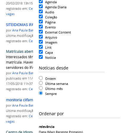
Agenda
20/02/2018 13h15
Agenda Diaria
registrado em:
Centro de Idiomas
,
DIREC
,
monitor
,
Audio
vagas
Coleção
Página
SITEIDIOMAS IFAM.jpg
Evento
por
Ana Paula Batista
External Content
última modificação
em 17/05/2018 11h37
Arquivo
registrado em:
Centro de Idiomas
,
matrículas
Imagem
Link
Matrículas abertas para o Centro de Idiomas
Capa
Interessados têm até o dia 27 para efetivar a
Notícia
matrícula. Haverá desconto para alunos e
Notícias desde
servidores do IFAM
por
Ana Paula Batista
Ontem
publicado
em 11/01/2017
—
última modificação
em
Última semana
17/05/2018 11h37
Último mês
registrado em:
Centro de Idiomas
,
matrículas
Sempre
monitoria ciifam.png
por
Ana Paula Batista
última modificação
em 20/02/2018 13h15
Ordenar por
registrado em:
Centro de Idiomas
,
DIREC
,
monitor
,
vagas
relevância
Centro de Idiomas oferta Nheengatu em São
Data (mais Recente Primeiro)