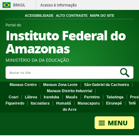
BRASIL
Acesso à informação
ACESSIBILIDADE
ALTO CONTRASTE
MAPA DO SITE
Portal do
Instituto Federal do
Amazonas
MINISTÉRIO DA DA EDUCAÇÃO
Search Site
Sea
Manaus Centro
Manaus Zona Leste
São Gabriel da Cachoeira
Manaus Distrito Industrial
Coari
Lábrea
Iranduba
Maués
Parintins
Tabatinga
Pres
Figueiredo
Itacoatiara
Humaitá
Manacapuru
Eirunepé
Tefé
do Acre