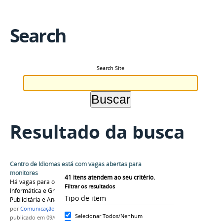
Search
Search Site
Resultado da busca
Centro de Idiomas está com vagas abertas para
monitores
41
itens atendem ao seu critério.
Há vagas para o nível Subsequente em
Filtrar os resultados
Informática e Graduação em Produção
Tipo de item
Publicitária e Análise de Sistemas
por
Comunicação CMC
Selecionar Todos/Nenhum
publicado
em 09/02/2018
—
última modificação
em