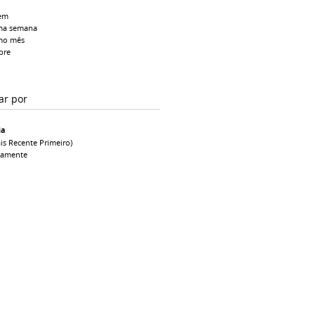
em
ma semana
mo mês
pre
ar por
ia
is Recente Primeiro)
camente