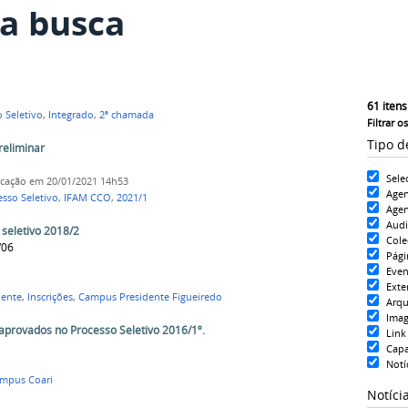
a busca
61
itens
 Seletivo
,
Integrado
,
2ª chamada
Filtrar o
Tipo d
reliminar
Sele
icação
em 20/01/2021 14h53
Age
esso Seletivo
,
IFAM CCO
,
2021/1
Agen
Aud
 seletivo 2018/2
Cole
/06
Pági
Even
Exte
ente
,
Inscrições
,
Campus Presidente Figueiredo
Arqu
Ima
 aprovados no Processo Seletivo 2016/1º.
Link
Cap
Notí
mpus Coari
Notíci