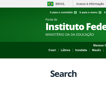
BRASIL
Acesso à informação
Ir para o conteúdo
1
Ir para o menu
2
I
Portal do
Instituto Fed
MINISTÉRIO DA DA EDUCAÇÃO
Manaus C
Coari
Lábrea
Iranduba
Maués
Search