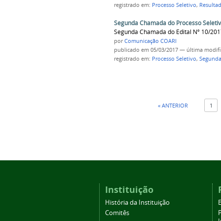
registrado em:
Processo Seletivo
,
Resultad
Segunda Chamada do Processo Seletivo
Segunda Chamada do Edital Nº 10/201
por
Comunicação COARI
publicado
em 05/03/2017
—
última modif
registrado em:
Processo Seletivo
,
Segund
« ANTERIOR
1
Instituição
História da Instituição
Comitês