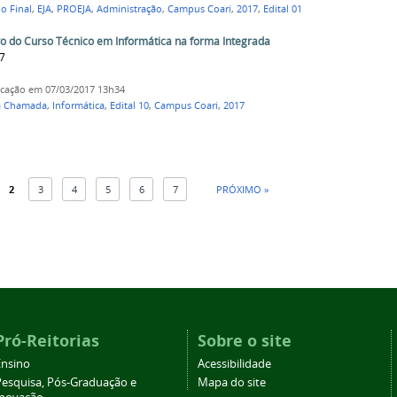
o Final
,
EJA
,
PROEJA
,
Administração
,
Campus Coari
,
2017
,
Edital 01
 do Curso Técnico em Informática na forma Integrada
7
icação
em 07/03/2017 13h34
a Chamada
,
Informática
,
Edital 10
,
Campus Coari
,
2017
2
3
4
5
6
7
PRÓXIMO »
Pró-Reitorias
Sobre o site
Ensino
Acessibilidade
Pesquisa, Pós-Graduação e
Mapa do site