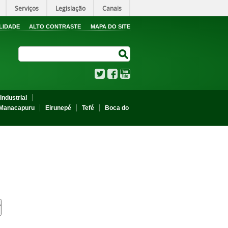
Serviços
Legislação
Canais
LIDADE
ALTO CONTRASTE
MAPA DO SITE
Search Site
Search Site
Twitter
Facebook
YouTube
Industrial
Manacapuru
Eirunepé
Tefé
Boca do