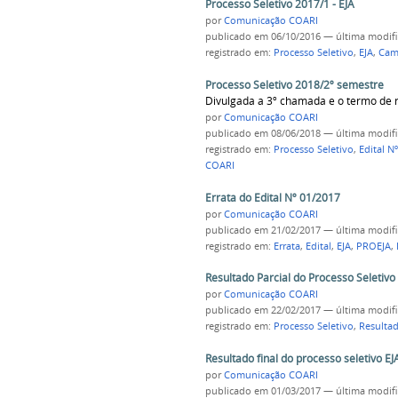
Processo Seletivo 2017/1 - EJA
por
Comunicação COARI
publicado
em 06/10/2016
—
última modif
registrado em:
Processo Seletivo
,
EJA
,
Cam
Processo Seletivo 2018/2º semestre
Divulgada a 3º chamada e o termo de r
por
Comunicação COARI
publicado
em 08/06/2018
—
última modif
registrado em:
Processo Seletivo
,
Edital N
COARI
Errata do Edital Nº 01/2017
por
Comunicação COARI
publicado
em 21/02/2017
—
última modif
registrado em:
Errata
,
Edital
,
EJA
,
PROEJA
,
Resultado Parcial do Processo Seletiv
por
Comunicação COARI
publicado
em 22/02/2017
—
última modif
registrado em:
Processo Seletivo
,
Resultad
Resultado final do processo seletivo E
por
Comunicação COARI
publicado
em 01/03/2017
—
última modif