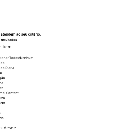
 atendem ao seu critério.
s resultados
e item
cionar Todos/Nenhum
nda
da Diaria
io
ção
na
to
rnal Content
ivo
gem
a
cia
as desde