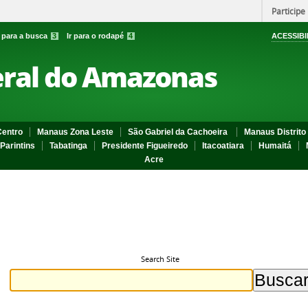
Participe
r para a busca
3
Ir para o rodapé
4
ACESSIBI
eral do Amazonas
entro
Manaus Zona Leste
São Gabriel da Cachoeira
Manaus Distrito 
Parintins
Tabatinga
Presidente Figueiredo
Itacoatiara
Humaitá
Acre
Search Site