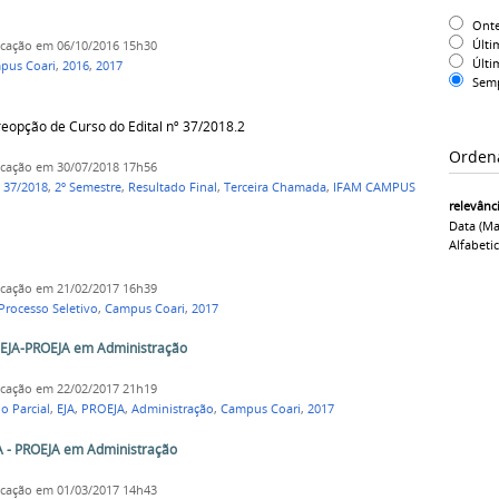
Ont
Últi
icação
em 06/10/2016 15h30
Últi
pus Coari
,
2016
,
2017
Sem
eopção de Curso do Edital nº 37/2018.2
Orden
icação
em 30/07/2018 17h56
º 37/2018
,
2º Semestre
,
Resultado Final
,
Terceira Chamada
,
IFAM CAMPUS
relevânc
Data (ma
Alfabeti
icação
em 21/02/2017 16h39
Processo Seletivo
,
Campus Coari
,
2017
o EJA-PROEJA em Administração
icação
em 22/02/2017 21h19
o Parcial
,
EJA
,
PROEJA
,
Administração
,
Campus Coari
,
2017
JA - PROEJA em Administração
icação
em 01/03/2017 14h43