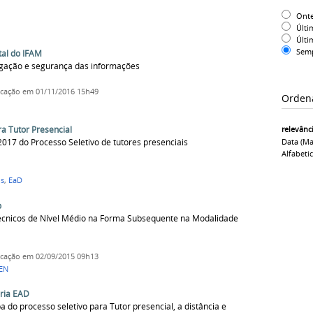
Ont
Últi
Últi
Sem
tal do IFAM
vegação e segurança das informações
icação
em 01/11/2016 15h49
Orden
a Tutor Presencial
relevânc
/2017 do Processo Seletivo de tutores presenciais
Data (ma
Alfabeti
is
,
EaD
o
écnicos de Nível Médio na Forma Subsequente na Modalidade
icação
em 02/09/2015 09h13
EN
oria EAD
a do processo seletivo para Tutor presencial, a distância e