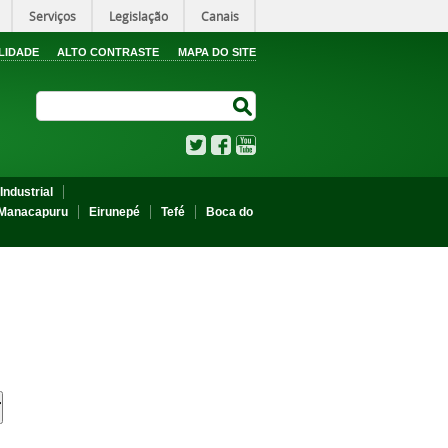
Serviços
Legislação
Canais
LIDADE
ALTO CONTRASTE
MAPA DO SITE
Search Site
Search Site
Twitter
Facebook
YouTube
Industrial
Manacapuru
Eirunepé
Tefé
Boca do