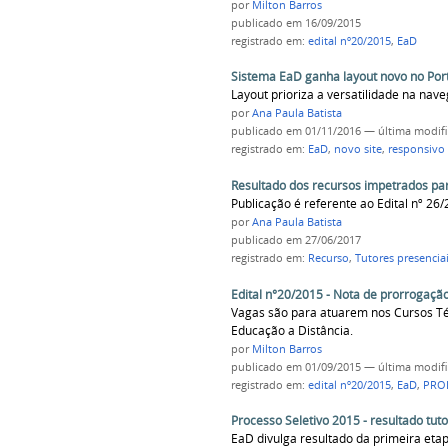
por
Milton Barros
publicado
em 16/09/2015
registrado em:
edital nº20/2015
,
EaD
Sistema EaD ganha layout novo no Por
Layout prioriza a versatilidade na na
por
Ana Paula Batista
publicado
em 01/11/2016
—
última modif
registrado em:
EaD
,
novo site
,
responsivo
Resultado dos recursos impetrados par
Publicação é referente ao Edital nº 26
por
Ana Paula Batista
publicado
em 27/06/2017
registrado em:
Recurso
,
Tutores presencia
Edital n°20/2015 - Nota de prorrogaçã
Vagas são para atuarem nos Cursos T
Educação a Distância.
por
Milton Barros
publicado
em 01/09/2015
—
última modif
registrado em:
edital nº20/2015
,
EaD
,
PRO
Processo Seletivo 2015 - resultado tut
EaD divulga resultado da primeira etap