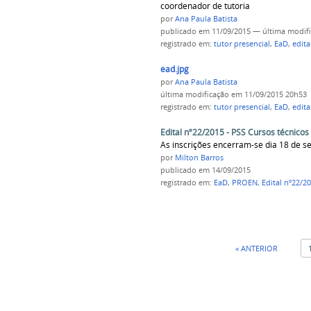
coordenador de tutoria
por
Ana Paula Batista
publicado
em 11/09/2015
—
última modif
registrado em:
tutor presencial
,
EaD
,
edita
ead.jpg
por
Ana Paula Batista
última modificação
em 11/09/2015 20h53
registrado em:
tutor presencial
,
EaD
,
edita
Edital nº22/2015 - PSS Cursos técnicos
As inscrições encerram-se dia 18 de 
por
Milton Barros
publicado
em 14/09/2015
registrado em:
EaD
,
PROEN
,
Edital nº22/2
« ANTERIOR