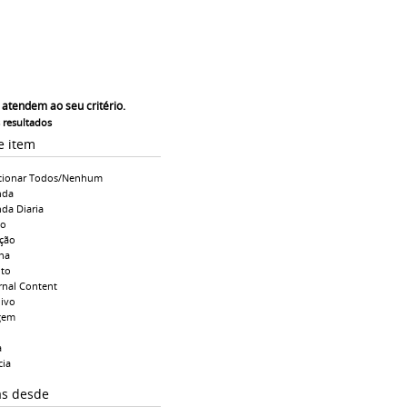
 atendem ao seu critério.
s resultados
e item
cionar Todos/Nenhum
nda
da Diaria
io
ção
na
to
rnal Content
ivo
gem
a
cia
as desde