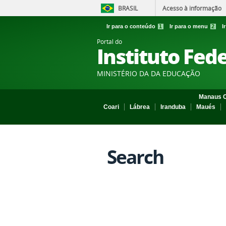
BRASIL
Acesso à informação
Ir para o conteúdo
1
Ir para o menu
2
I
Portal do
Instituto Fed
MINISTÉRIO DA DA EDUCAÇÃO
Manaus C
Coari
Lábrea
Iranduba
Maués
Search