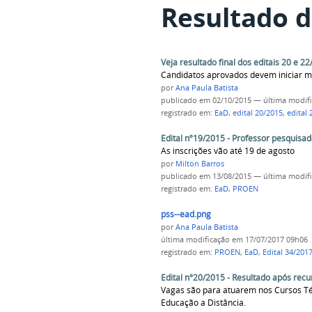
Resultado d
Veja resultado final dos editais 20 e 
Candidatos aprovados devem iniciar mat
por
Ana Paula Batista
publicado
em 02/10/2015
—
última modif
registrado em:
EaD
,
edital 20/2015
,
edital 
Edital nº19/2015 - Professor pesquisa
As inscrições vão até 19 de agosto
por
Milton Barros
publicado
em 13/08/2015
—
última modif
registrado em:
EaD
,
PROEN
pss--ead.png
por
Ana Paula Batista
última modificação
em 17/07/2017 09h06
registrado em:
PROEN
,
EaD
,
Edital 34/201
Edital n°20/2015 - Resultado após recu
Vagas são para atuarem nos Cursos T
Educação a Distância.