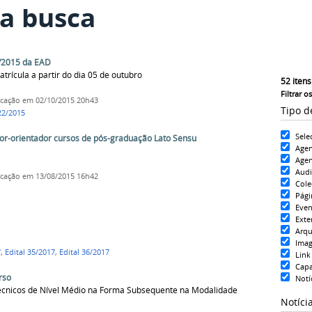
a busca
22/2015 da EAD
rícula a partir do dia 05 de outubro
52
itens
Filtrar o
icação
em 02/10/2015 20h43
Tipo d
22/2015
Sele
dor-orientador cursos de pós-graduação Lato Sensu
Age
Agen
Aud
icação
em 13/08/2015 16h42
Cole
Pági
Even
Exte
Arqu
Ima
7
,
Edital 35/2017
,
Edital 36/2017
Link
Cap
rso
Notí
écnicos de Nível Médio na Forma Subsequente na Modalidade
Notíci