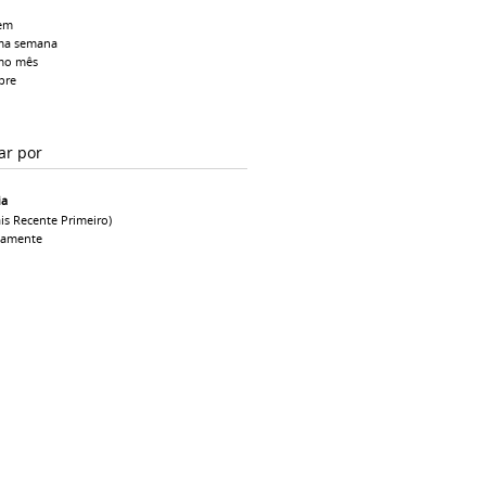
em
ma semana
mo mês
pre
ar por
ia
is Recente Primeiro)
camente