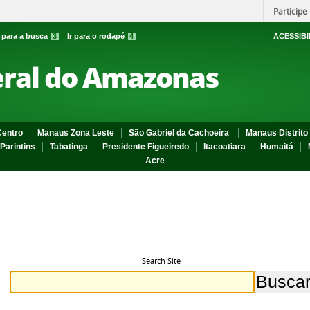
Participe
r para a busca
3
Ir para o rodapé
4
ACESSIBI
eral do Amazonas
entro
Manaus Zona Leste
São Gabriel da Cachoeira
Manaus Distrito 
Parintins
Tabatinga
Presidente Figueiredo
Itacoatiara
Humaitá
Acre
Search Site