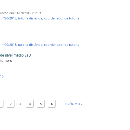
icação
em 11/09/2015 20h53
l nº20/2015
,
tutor a distância
,
coordenador de tutoria
l nº20/2015
,
tutor a distância
,
coordenador de tutoria
 de nível médio EaD
setembro
015
1
2
3
4
5
6
PRÓXIMO »