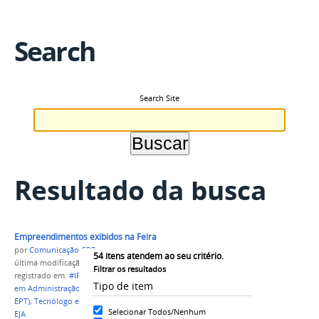
Search
Search Site
Resultado da busca
Empreendimentos exibidos na Feira
por
Comunicação CPR
54
itens atendem ao seu critério.
última modificação
em 05/07/2023 13h26
Filtrar os resultados
registrado em:
#IFAM
,
CAMPUS PARINTINS
,
Técnico
Tipo de item
em Administração
,
Técnico em Administração (EJA-
EPT)
,
Tecnólogo em Gestão Comercial
,
Graduação
,
Selecionar Todos/Nenhum
EJA