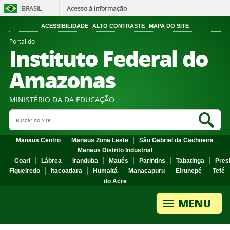
BRASIL
Acesso à informação
ACESSIBILIDADE
ALTO CONTRASTE
MAPA DO SITE
Portal do
Instituto Federal do
Amazonas
MINISTÉRIO DA DA EDUCAÇÃO
Search Site
Sea
Manaus Centro
Manaus Zona Leste
São Gabriel da Cachoeira
Manaus Distrito Industrial
Coari
Lábrea
Iranduba
Maués
Parintins
Tabatinga
Pres
Figueiredo
Itacoatiara
Humaitá
Manacapuru
Eirunepé
Tefé
do Acre