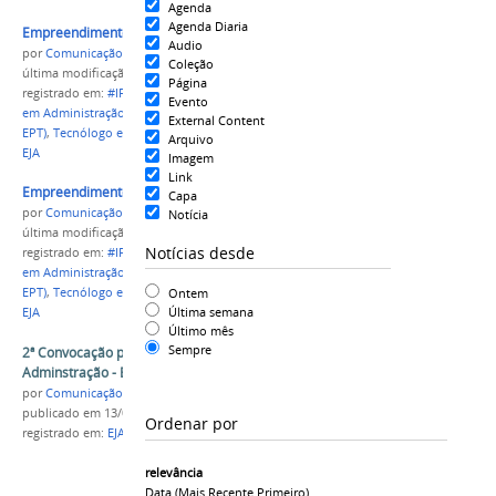
Agenda
Agenda Diaria
Empreendimentos exibidos na Feira
Audio
por
Comunicação CPR
Coleção
última modificação
em 05/07/2023 13h18
Página
registrado em:
#IFAM
,
CAMPUS PARINTINS
,
Técnico
Evento
em Administração
,
Técnico em Administração (EJA-
External Content
EPT)
,
Tecnólogo em Gestão Comercial
,
Graduação
,
Arquivo
EJA
Imagem
Link
Empreendimentos exibidos na Feira
Capa
por
Comunicação CPR
Notícia
última modificação
em 05/07/2023 13h38
Notícias desde
registrado em:
#IFAM
,
CAMPUS PARINTINS
,
Técnico
em Administração
,
Técnico em Administração (EJA-
Ontem
EPT)
,
Tecnólogo em Gestão Comercial
,
Graduação
,
Última semana
EJA
Último mês
Sempre
2ª Convocação para matrícula no Curso de
Adminstração - EJA
por
Comunicação COARI
publicado
em 13/02/2020
Ordenar por
registrado em:
EJA
,
Campus Coari
,
2020
,
Convocação
relevância
Data (mais Recente Primeiro)