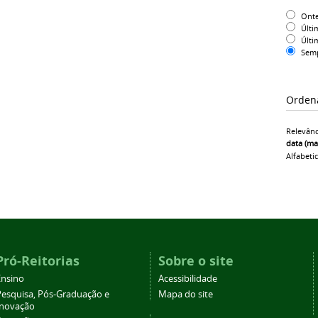
Ont
Últi
Últi
Sem
Orden
Relevânc
data (ma
Alfabeti
Pró-Reitorias
Sobre o site
Ensino
Acessibilidade
Pesquisa, Pós-Graduação e
Mapa do site
Inovação