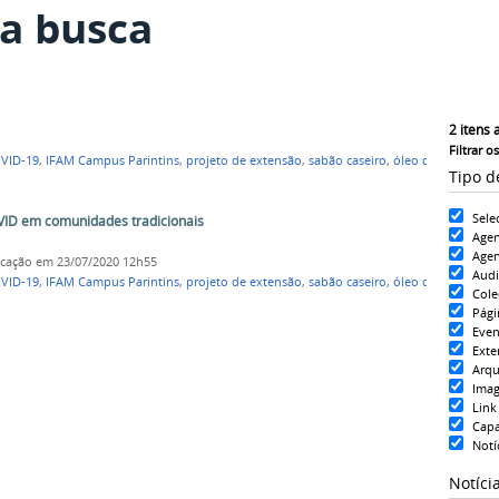
a busca
2
itens 
Filtrar o
VID-19
,
IFAM Campus Parintins
,
projeto de extensão
,
sabão caseiro
,
óleo de
Tipo d
Sele
VID em comunidades tradicionais
Age
Agen
icação
em 23/07/2020 12h55
Aud
VID-19
,
IFAM Campus Parintins
,
projeto de extensão
,
sabão caseiro
,
óleo de
Cole
Pági
Even
Exte
Arqu
Ima
Link
Cap
Notí
Notíci