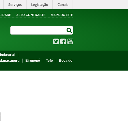
Serviços
Legislação
Canais
LIDADE
ALTO CONTRASTE
MAPA DO SITE
Search Site
Search Site
Twitter
Facebook
YouTube
Industrial
Manacapuru
Eirunepé
Tefé
Boca do