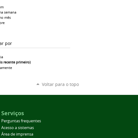
em
ma semana
mo mês
pre
ar por
ia
is recente primeiro)
camente
Voltar para o topo
Serviços
Perguntas frequentes
Acesso a sistemas
Área de imprensa