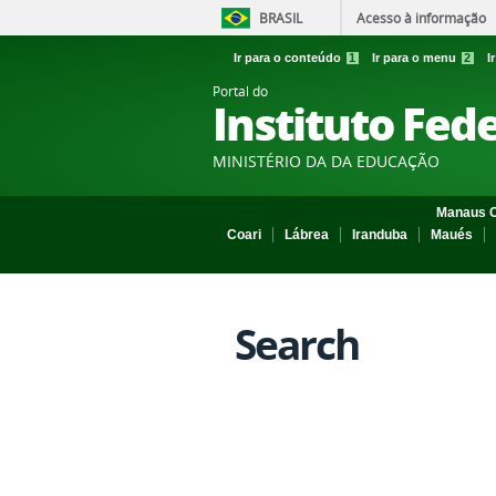
BRASIL
Acesso à informação
Ir para o conteúdo
1
Ir para o menu
2
I
Portal do
Instituto Fed
MINISTÉRIO DA DA EDUCAÇÃO
Manaus C
Coari
Lábrea
Iranduba
Maués
Search