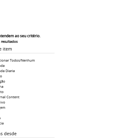
atendem ao seu critério.
s resultados
e item
cionar Todos/Nenhum
nda
da Diaria
io
ção
na
to
rnal Content
ivo
gem
a
cia
as desde