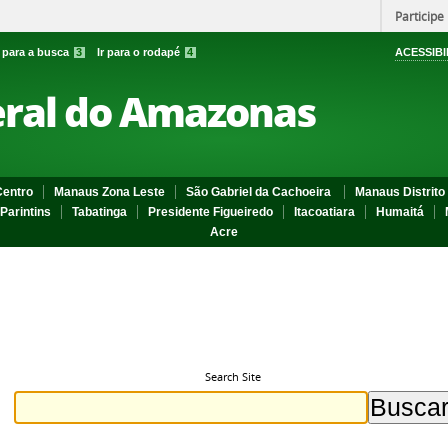
Participe
r para a busca
3
Ir para o rodapé
4
ACESSIBI
eral do Amazonas
entro
Manaus Zona Leste
São Gabriel da Cachoeira
Manaus Distrito 
Parintins
Tabatinga
Presidente Figueiredo
Itacoatiara
Humaitá
Acre
Search Site