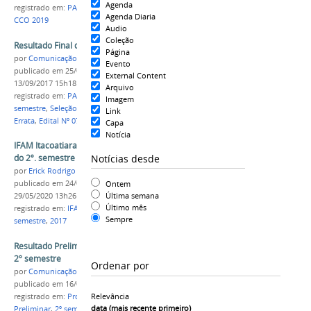
Agenda
registrado em:
PAES
,
2º semestre
,
Edital Nº 04
,
IFAM
Agenda Diaria
CCO 2019
Audio
Coleção
Resultado Final do PAES 2° semestre de 2017
Página
por
Comunicação COARI
Evento
publicado
em 25/07/2017
—
última modificação
em
External Content
13/09/2017 15h18
Arquivo
registrado em:
PAES
,
Assistência Estudantil
,
2º
Imagem
semestre
,
Seleção
,
Edital
,
Campus Coari
,
2017
,
Link
Errata
,
Edital Nº 07/2017
,
Resultado preliminar
Capa
Notícia
IFAM Itacoatiara inicia as atividades acadêmicas
Notícias desde
do 2º. semestre de 2017 nesta terça (25)
por
Erick Rodrigo Santos Almeida
Ontem
publicado
em 24/07/2017
—
última modificação
em
Última semana
29/05/2020 13h26
Último mês
registrado em:
IFAM
,
Campus Itacoatiara
,
2º
Sempre
semestre
,
2017
Resultado Preliminar dos Programas Integrais -
2º semestre
Ordenar por
por
Comunicação COARI
publicado
em 16/08/2016
Relevância
registrado em:
Projeto Integrais
,
Resultado
data (mais recente primeiro)
Preliminar
,
2º semestre
,
2016
,
Campus Coari