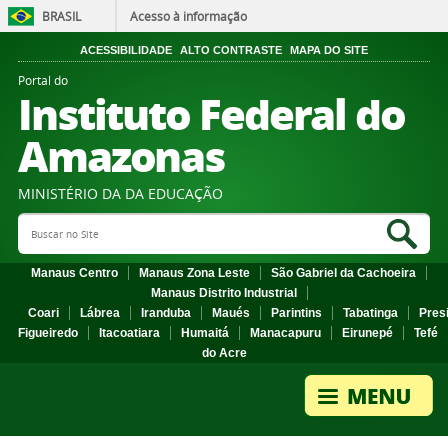
BRASIL
Acesso à informação
ACESSIBILIDADE
ALTO CONTRASTE
MAPA DO SITE
Portal do
Instituto Federal do
Amazonas
MINISTÉRIO DA DA EDUCAÇÃO
Search Site
Sea
Manaus Centro
Manaus Zona Leste
São Gabriel da Cachoeira
Manaus Distrito Industrial
Coari
Lábrea
Iranduba
Maués
Parintins
Tabatinga
Pres
Figueiredo
Itacoatiara
Humaitá
Manacapuru
Eirunepé
Tefé
do Acre