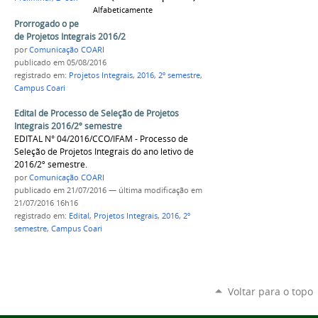
Alfabeticamente
Prorrogado o período de inscrição de Propostas
de Projetos Integrais 2016/2
por
Comunicação COARI
publicado
em 05/08/2016
registrado em:
Projetos Integrais
,
2016
,
2º semestre
,
Campus Coari
Edital de Processo de Seleção de Projetos
Integrais 2016/2º semestre
EDITAL N° 04/2016/CCO/IFAM - Processo de
Seleção de Projetos Integrais do ano letivo de
2016/2º semestre.
por
Comunicação COARI
publicado
em 21/07/2016
—
última modificação
em
21/07/2016 16h16
registrado em:
Edital
,
Projetos Integrais
,
2016
,
2º
semestre
,
Campus Coari
Voltar para o topo