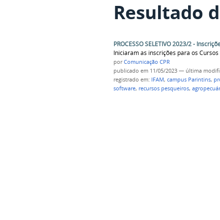
Resultado d
PROCESSO SELETIVO 2023/2 - Inscriçõe
Iniciaram as inscrições para os Curs
por
Comunicação CPR
publicado
em 11/05/2023
—
última modif
registrado em:
IFAM
,
campus Parintins
,
pr
software
,
recursos pesqueiros
,
agropecuár