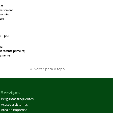
em
ma semana
mo mês
pre
ar por
ia
is recente primeiro)
camente
Voltar para o topo
Serviços
Perguntas frequentes
Acesso a sistemas
Área de imprensa