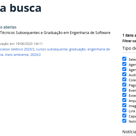
a busca
s abertas
os Técnicos Subsequentes e Graduação em Engenharia de Software
1
itens 
Filtrar o
icação
em 19/06/2023 14h11
Tipo d
ocesso seletivo 2023/2
,
cursos subsequente
,
graduação
,
engenharia de
ia
,
meio ambiente
,
2023/2
Sele
Age
Agen
Aud
Cole
Pági
Even
Exte
Arqu
Ima
Link
Cap
Notí
Notíci