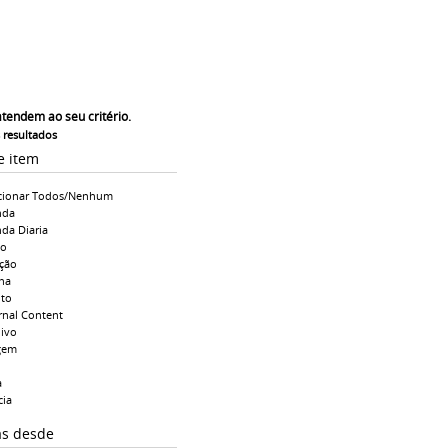
atendem ao seu critério.
s resultados
e item
cionar Todos/Nenhum
nda
da Diaria
io
ção
na
to
rnal Content
ivo
gem
a
cia
as desde