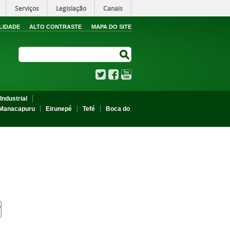
Serviços
Legislação
Canais
LIDADE
ALTO CONTRASTE
MAPA DO SITE
Search Site
Search Site
Twitter
Facebook
YouTube
Industrial
Manacapuru
Eirunepé
Tefé
Boca do