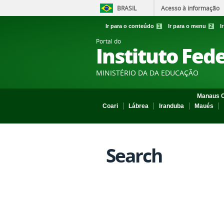
BRASIL
Acesso à informação
Ir para o conteúdo
1
Ir para o menu
2
I
Portal do
Instituto Fed
MINISTÉRIO DA DA EDUCAÇÃO
Manaus C
Coari
Lábrea
Iranduba
Maués
Search