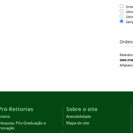
Ont
Últi
Últi
Sem
Orden
Relevânc
data (ma
Alfabeti
Pró-Reitorias
Sobre o site
Ensino
Acessibilidade
Pesquisa, Pós-Graduação e
Mapa do site
Inovação