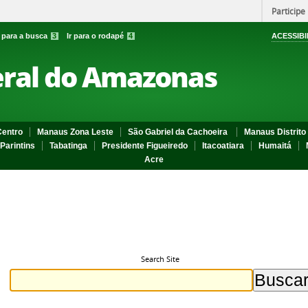
Participe
r para a busca
3
Ir para o rodapé
4
ACESSIBI
eral do Amazonas
entro
Manaus Zona Leste
São Gabriel da Cachoeira
Manaus Distrito 
Parintins
Tabatinga
Presidente Figueiredo
Itacoatiara
Humaitá
Acre
Search Site