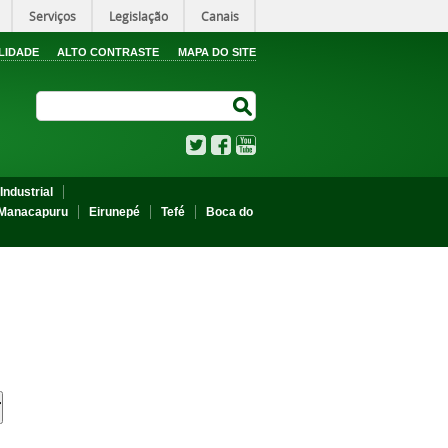
Serviços
Legislação
Canais
LIDADE
ALTO CONTRASTE
MAPA DO SITE
Search Site
Search Site
Twitter
Facebook
YouTube
Industrial
Manacapuru
Eirunepé
Tefé
Boca do