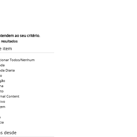
atendem ao seu critério.
s resultados
e item
cionar Todos/Nenhum
nda
da Diaria
io
ção
na
to
rnal Content
ivo
gem
a
cia
as desde