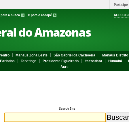
Participe
r para a busca
3
Ir para o rodapé
4
ACESSIBI
eral do Amazonas
entro
Manaus Zona Leste
São Gabriel da Cachoeira
Manaus Distrito 
Parintins
Tabatinga
Presidente Figueiredo
Itacoatiara
Humaitá
Acre
Search Site