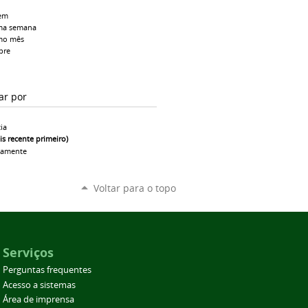
em
ma semana
mo mês
pre
ar por
ia
is recente primeiro)
camente
Voltar para o topo
Serviços
Perguntas frequentes
Acesso a sistemas
Área de imprensa