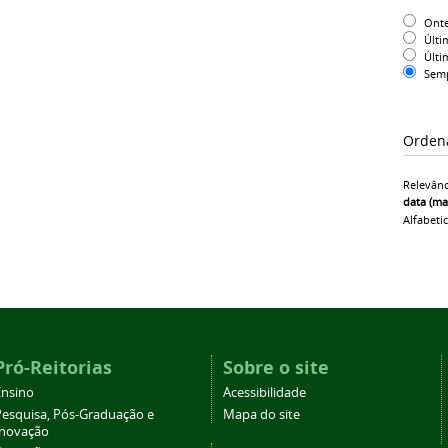
Ont
Últi
Últi
Sem
Orden
Relevânc
data (ma
Alfabeti
Pró-Reitorias
Sobre o site
Ensino
Acessibilidade
Pesquisa, Pós-Graduação e
Mapa do site
Inovação