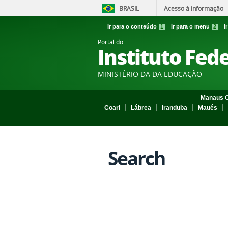
BRASIL
Acesso à informação
Ir para o conteúdo
1
Ir para o menu
2
I
Portal do
Instituto Fed
MINISTÉRIO DA DA EDUCAÇÃO
Manaus C
Coari
Lábrea
Iranduba
Maués
Search