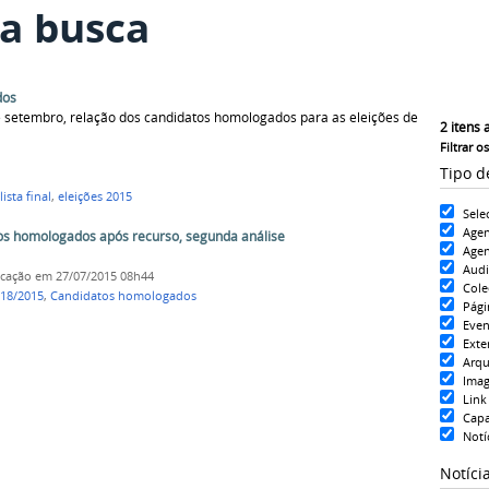
a busca
dos
de setembro, relação dos candidatos homologados para as eleições de
2
itens 
Filtrar o
Tipo d
lista final
,
eleições 2015
Sele
Age
tos homologados após recurso, segunda análise
Agen
Aud
icação
em 27/07/2015 08h44
Cole
°18/2015
,
Candidatos homologados
Pági
Even
Exte
Arqu
Ima
Link
Cap
Notí
Notíci