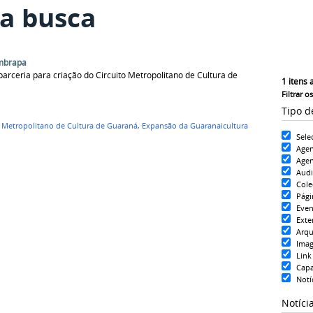
a busca
Embrapa
parceria para criação do Circuito Metropolitano de Cultura de
1
itens 
Filtrar o
Tipo d
o Metropolitano de Cultura de Guaraná
,
Expansão da Guaranaicultura
Sele
Age
Agen
Aud
Cole
Pági
Even
Exte
Arqu
Ima
Link
Cap
Notí
Notíci