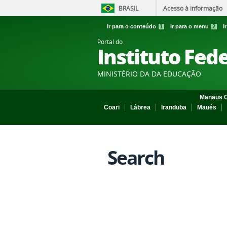
BRASIL
Acesso à informação
Ir para o conteúdo
1
Ir para o menu
2
I
Portal do
Instituto Fed
MINISTÉRIO DA DA EDUCAÇÃO
Manaus C
Coari
Lábrea
Iranduba
Maués
Search