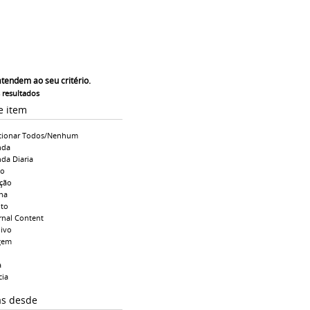
atendem ao seu critério.
s resultados
e item
cionar Todos/Nenhum
nda
da Diaria
io
ção
na
to
rnal Content
ivo
gem
a
cia
as desde