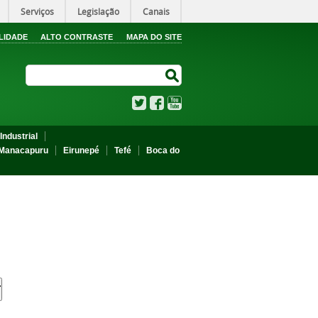
Serviços
Legislação
Canais
LIDADE
ALTO CONTRASTE
MAPA DO SITE
Search Site
Search Site
Twitter
Facebook
YouTube
Industrial
Manacapuru
Eirunepé
Tefé
Boca do