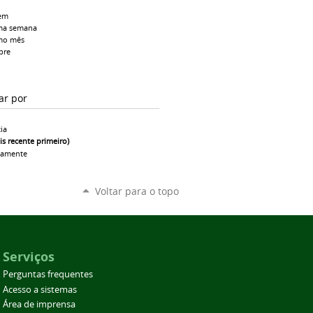
em
ma semana
mo mês
pre
ar por
ia
is recente primeiro)
camente
Voltar para o topo
Serviços
Perguntas frequentes
Acesso a sistemas
Área de imprensa