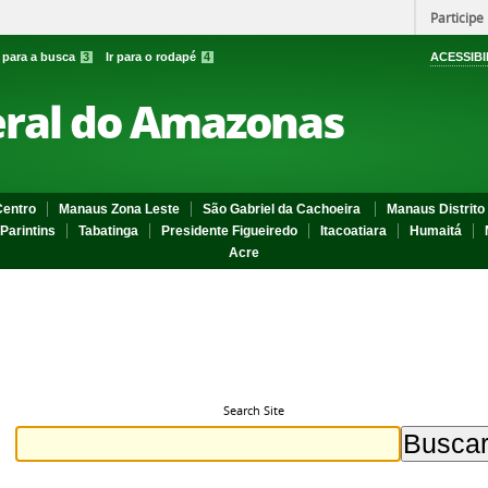
Participe
r para a busca
3
Ir para o rodapé
4
ACESSIBI
eral do Amazonas
entro
Manaus Zona Leste
São Gabriel da Cachoeira
Manaus Distrito 
Parintins
Tabatinga
Presidente Figueiredo
Itacoatiara
Humaitá
Acre
Search Site