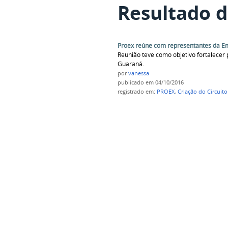
Resultado d
Proex reúne com representantes da 
Reunião teve como objetivo fortalecer 
Guaraná.
por
vanessa
publicado
em 04/10/2016
registrado em:
PROEX
,
Criação do Circuit