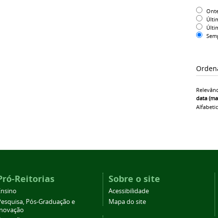
Ont
Últi
Últi
Sem
Orden
Relevânc
data (ma
Alfabeti
Pró-Reitorias
Sobre o site
Ensino
Acessibilidade
Pesquisa, Pós-Graduação e
Mapa do site
Inovação