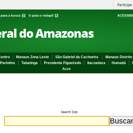
Participe
r para a busca
3
Ir para o rodapé
4
ACESSIBI
eral do Amazonas
entro
Manaus Zona Leste
São Gabriel da Cachoeira
Manaus Distrito 
Parintins
Tabatinga
Presidente Figueiredo
Itacoatiara
Humaitá
Acre
Search Site