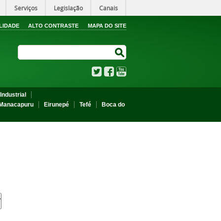
Serviços
Legislação
Canais
LIDADE
ALTO CONTRASTE
MAPA DO SITE
Search Site
Search Site
Twitter
Facebook
YouTube
Industrial
Manacapuru
Eirunepé
Tefé
Boca do