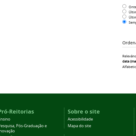
Ont
Últi
Últi
Sem
Orden
Relevânc
data (ma
Alfabeti
Pró-Reitorias
Sobre o site
Ensino
Acessibilidade
Pesquisa, Pós-Graduação e
Mapa do site
Inovação