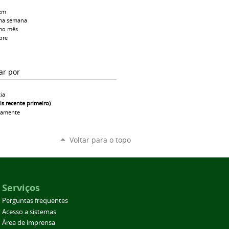
em
ma semana
mo mês
pre
ar por
ia
is recente primeiro)
camente
Voltar para o topo
Serviços
Perguntas frequentes
Acesso a sistemas
Área de imprensa