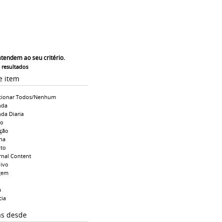
atendem ao seu critério.
s resultados
e item
cionar Todos/Nenhum
nda
da Diaria
io
ção
na
to
rnal Content
ivo
gem
a
cia
as desde