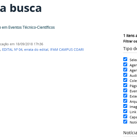
a busca
ão em Eventos Técnico-Científicos
1
itens 
Filtrar o
icação
em 18/09/2018 17h36
Tipo d
s
,
EDITAL Nº 04
,
errata do edital
,
IFAM CAMPUS COARI
Sele
Age
Agen
Aud
Cole
Pági
Even
Exte
Arqu
Ima
Link
Cap
Notí
Notíci