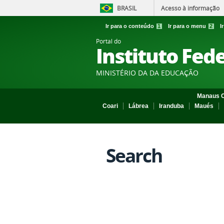
BRASIL
Acesso à informação
Ir para o conteúdo
1
Ir para o menu
2
I
Portal do
Instituto Fed
MINISTÉRIO DA DA EDUCAÇÃO
Manaus C
Coari
Lábrea
Iranduba
Maués
Search