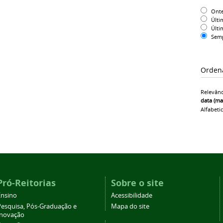
Ont
Últi
Últi
Sem
Orden
Relevânc
data (ma
Alfabeti
Pró-Reitorias
Sobre o site
Ensino
Acessibilidade
Pesquisa, Pós-Graduação e
Mapa do site
Inovação