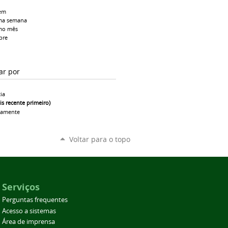
em
ma semana
mo mês
pre
ar por
ia
is recente primeiro)
camente
Voltar para o topo
Serviços
Perguntas frequentes
Acesso a sistemas
Área de imprensa