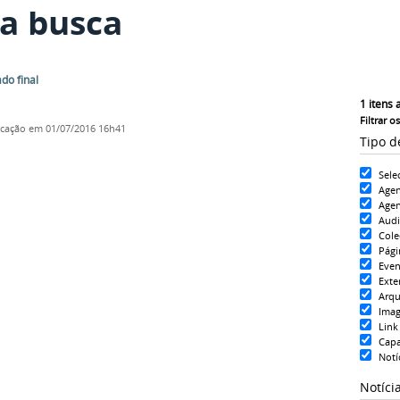
a busca
do final
1
itens 
Filtrar o
icação
em 01/07/2016 16h41
Tipo d
Sele
Age
Agen
Aud
Cole
Pági
Even
Exte
Arqu
Ima
Link
Cap
Notí
Notíci