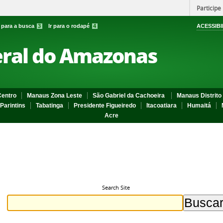
Participe
r para a busca
3
Ir para o rodapé
4
ACESSIBI
eral do Amazonas
entro
Manaus Zona Leste
São Gabriel da Cachoeira
Manaus Distrito 
Parintins
Tabatinga
Presidente Figueiredo
Itacoatiara
Humaitá
Acre
Search Site