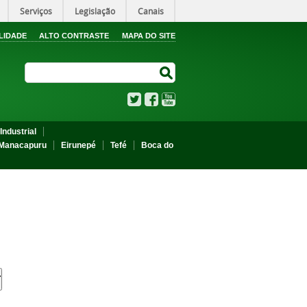
Serviços
Legislação
Canais
LIDADE
ALTO CONTRASTE
MAPA DO SITE
Search Site
Search Site
Twitter
Facebook
YouTube
Industrial
Manacapuru
Eirunepé
Tefé
Boca do