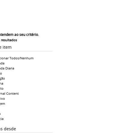
atendem ao seu critério.
s resultados
e item
cionar Todos/Nenhum
nda
da Diaria
io
ção
na
to
rnal Content
ivo
gem
a
cia
as desde