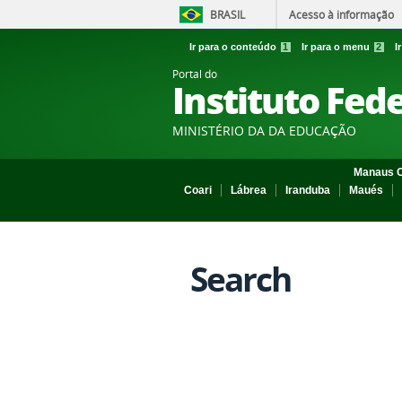
BRASIL
Acesso à informação
Ir para o conteúdo
1
Ir para o menu
2
I
Portal do
Instituto Fed
MINISTÉRIO DA DA EDUCAÇÃO
Manaus C
Coari
Lábrea
Iranduba
Maués
Search