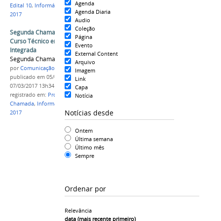
Agenda
Edital 10
,
Informática
,
Integrado
,
Campus Coari
,
Agenda Diaria
2017
Audio
Coleção
Segunda Chamada do Processo Seletivo do
Página
Curso Técnico em Informática na forma
Evento
Integrada
External Content
Segunda Chamada do Edital Nº 10/2017
Arquivo
por
Comunicação COARI
Imagem
publicado
em 05/03/2017
—
última modificação
em
Link
07/03/2017 13h34
Capa
registrado em:
Processo Seletivo
,
Segunda
Notícia
Chamada
,
Informática
,
Edital 10
,
Campus Coari
,
Notícias desde
2017
Ontem
Última semana
Último mês
Sempre
Ordenar por
Relevância
data (mais recente primeiro)