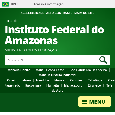
BRASIL
Acesso à informação
ACESSIBILIDADE
ALTO CONTRASTE
MAPA DO SITE
Portal do
Instituto Federal do
Amazonas
MINISTÉRIO DA DA EDUCAÇÃO
Search Site
Sea
Manaus Centro
Manaus Zona Leste
São Gabriel da Cachoeira
Manaus Distrito Industrial
Coari
Lábrea
Iranduba
Maués
Parintins
Tabatinga
Pres
Figueiredo
Itacoatiara
Humaitá
Manacapuru
Eirunepé
Tefé
do Acre