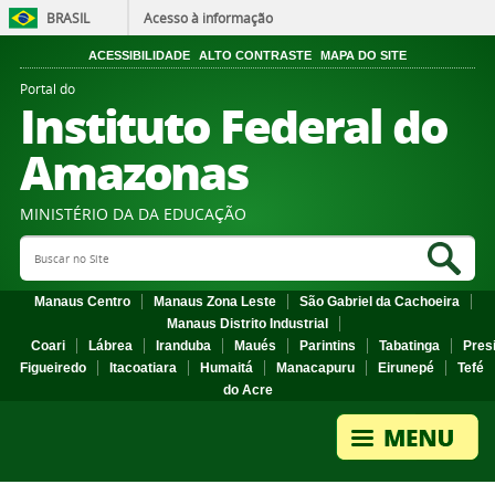
BRASIL
Acesso à informação
ACESSIBILIDADE
ALTO CONTRASTE
MAPA DO SITE
Portal do
Instituto Federal do
Amazonas
MINISTÉRIO DA DA EDUCAÇÃO
Search Site
Sea
Manaus Centro
Manaus Zona Leste
São Gabriel da Cachoeira
Manaus Distrito Industrial
Coari
Lábrea
Iranduba
Maués
Parintins
Tabatinga
Pres
Figueiredo
Itacoatiara
Humaitá
Manacapuru
Eirunepé
Tefé
do Acre