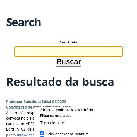
Search
Search Site
Resultado da busca
Professor Substituto Edital 01/2022 -
Convocação de candidatos aprovados
2
itens atendem ao seu critério.
A comissão responsável pelo Processo Seletivo
Filtrar os resultados
convoca no dia de hoje, 05 de maio de 2022, os
Tipo de item
candidatos APROVADOS, em 1º lugar, conforme
Edital nº 02, de 16 de Maio de 2022.
Selecionar Todos/Nenhum
por
<vlibraswidget>ccs-cpr</vlibraswidget>