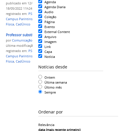
Agenda
publicado
em 12/04/2022
—
última modificação
em
Agenda Diaria
18/05/2022 11h24
Audio
registrado em:
PSS
,
professor substituto
,
IFAM
,
Coleção
Campus Parintins
,
Educação Física
,
Administração
,
Página
Física
,
CadÙnico
Evento
External Content
Professor substituto 2022 comp 2.jpg
Arquivo
por
Comunicação CPR
Imagem
última modificação
em 12/04/2022 11h06
Link
registrado em:
PSS
,
professor substituto
,
IFAM
,
Capa
Campus Parintins
,
Educação Física
,
Administração
,
Notícia
Física
,
CadÙnico
Notícias desde
Ontem
Última semana
Último mês
Sempre
Ordenar por
Relevância
data (mais recente primeiro)