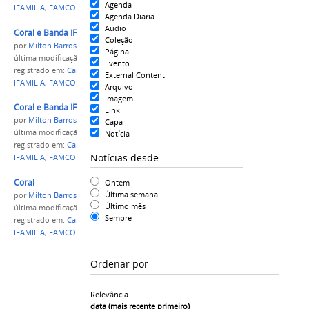
Agenda
IFAMILIA
,
FAMCOR
,
coral
Agenda Diaria
Audio
Coral e Banda IFAMília no Teatro Amazonas
Coleção
por
Milton Barros
Página
última modificação
em 03/10/2017 07h16
Evento
registrado em:
Campus Presidente Figueiredo
,
IFAM
,
External Content
IFAMILIA
,
FAMCOR
,
coral
Arquivo
Imagem
Coral e Banda IFAMília
Link
por
Milton Barros
Capa
última modificação
em 03/10/2017 07h16
Notícia
registrado em:
Campus Presidente Figueiredo
,
IFAM
,
Notícias desde
IFAMILIA
,
FAMCOR
,
coral
Coral
Ontem
Última semana
por
Milton Barros
Último mês
última modificação
em 03/10/2017 07h15
Sempre
registrado em:
Campus Presidente Figueiredo
,
IFAM
,
IFAMILIA
,
FAMCOR
,
coral
Ordenar por
Relevância
data (mais recente primeiro)