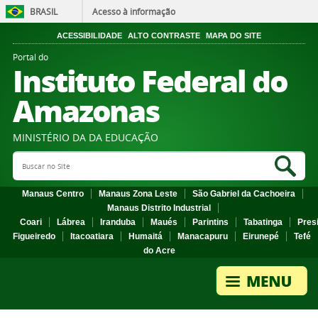
BRASIL
Acesso à informação
ACESSIBILIDADE
ALTO CONTRASTE
MAPA DO SITE
Portal do
Instituto Federal do
Amazonas
MINISTÉRIO DA DA EDUCAÇÃO
Search Site
Sea
Manaus Centro
Manaus Zona Leste
São Gabriel da Cachoeira
Manaus Distrito Industrial
Coari
Lábrea
Iranduba
Maués
Parintins
Tabatinga
Pres
Figueiredo
Itacoatiara
Humaitá
Manacapuru
Eirunepé
Tefé
do Acre