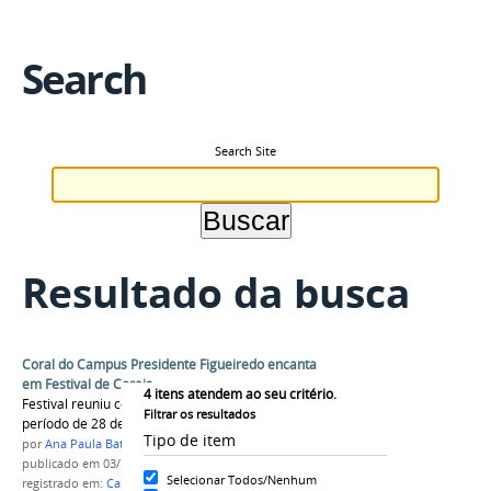
Search
Search Site
Resultado da busca
Coral do Campus Presidente Figueiredo encanta
em Festival de Corais
4
itens atendem ao seu critério.
Festival reuniu corais de todo o estado durante o
Filtrar os resultados
período de 28 de setembro a 01 de outubro
Tipo de item
por
Ana Paula Batista
publicado
em 03/10/2017
Selecionar Todos/Nenhum
registrado em:
Campus Presidente Figueiredo
,
IFAM
,